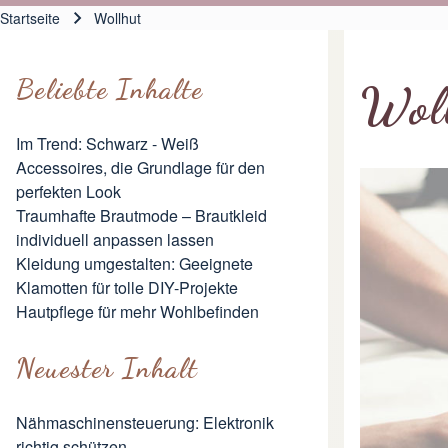
Hauptnavigation
Startseite
Wollhut
Pfadnavigation
Beliebte Inhalte
Wol
Im Trend: Schwarz - Weiß
Accessoires, die Grundlage für den
perfekten Look
Traumhafte Brautmode – Brautkleid
individuell anpassen lassen
Kleidung umgestalten: Geeignete
Klamotten für tolle DIY-Projekte
Hautpflege für mehr Wohlbefinden
Neuester Inhalt
Nähmaschinensteuerung: Elektronik
richtig schützen