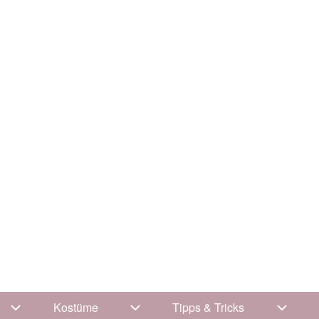
Kostüme
Tipps & Tricks
Unternavigation von Kleidung
Unternavigation von Kostüme
Unterna