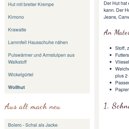
Der Hut hat
Hut mit breiter Krempe
kann. Der H
Kimono
Jeans, Canv
Krawatte
An Mater
Lammfell Hausschuhe nähen
Stoff,
Pulswärmer und Armstulpen aus
Futters
Walkstoff
Vliese
Weiche
Wickelgürtel
plus 2
Passe
Wollhut
Papier
1. Schn
Aus alt mach neu
Bolero - Schal als Jacke