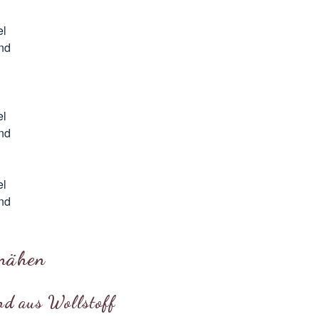
el
and
el
and
el
and
 nähen
nd aus Wollstoff