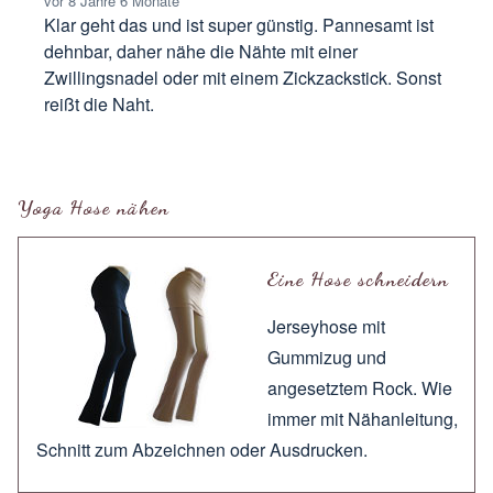
vor 8 Jahre 6 Monate
Klar geht das und ist super günstig. Pannesamt ist
dehnbar, daher nähe die Nähte mit einer
Zwillingsnadel oder mit einem Zickzackstick. Sonst
reißt die Naht.
Antwort auf
Pannesamt ?
von
XoX
Yoga Hose nähen
Eine Hose schneidern
Jerseyhose mit
Gummizug und
angesetztem Rock. Wie
immer mit
Nähanleitung
,
Schnitt zum
Abzeichnen
oder
Ausdrucken
.