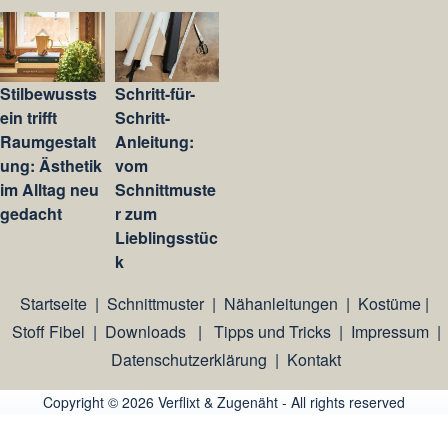
Stilbewussts
Schritt-für-
ein trifft
Schritt-
Raumgestalt
Anleitung:
ung: Ästhetik
vom
im Alltag neu
Schnittmuste
gedacht
r zum
Lieblingsstüc
k
Startseite
|
Schnittmuster
|
Nähanleitungen
|
Kostüme
|
Stoff Fibel
|
Downloads
|
Tipps und Tricks
|
Impressum
|
Datenschutzerklärung
|
Kontakt
Copyright © 2026 Verflixt & Zugenäht - All rights reserved