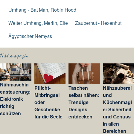
Umhang - Bat Man, Robin Hood
Weiter Umhang, Merlin, Elfe
Zauberhut - Hexenhut
Ägyptischer Nemyss
Nähmagazin
Nähmaschin
Pflicht-
Taschen
Nähzauberei
ensteuerung:
Mitbringsel
selbst nähen:
und
Elektronik
oder
Trendige
Küchenmagi
richtig
Geschenke
Designs
e: Sicherheit
schützen
für die Seele
entdecken
und Genuss
in allen
Bereichen