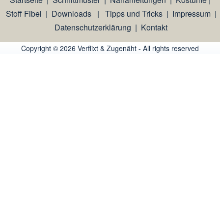
Stoff Fibel
|
Downloads
|
Tipps und Tricks
|
Impressum
|
Datenschutzerklärung
|
Kontakt
Copyright © 2026 Verflixt & Zugenäht - All rights reserved
An image failed to load An image failed to load An image failed 