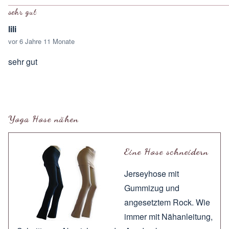
sehr gut
lili
vor 6 Jahre 11 Monate
sehr gut
Yoga Hose nähen
Eine Hose schneidern
Jerseyhose mit
Gummizug und
angesetztem Rock. Wie
immer mit
Nähanleitung
,