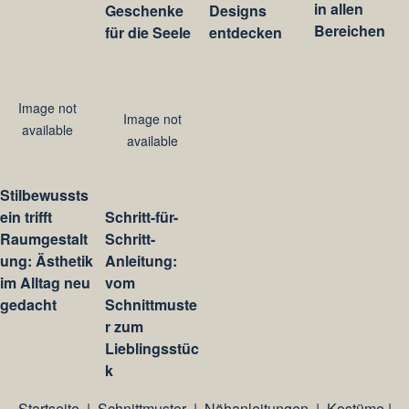
in allen
Geschenke
Designs
Bereichen
für die Seele
entdecken
Image not
Image not
available
available
Stilbewussts
ein trifft
Schritt-für-
Raumgestalt
Schritt-
ung: Ästhetik
Anleitung:
im Alltag neu
vom
gedacht
Schnittmuste
r zum
Lieblingsstüc
k
Startseite
|
Schnittmuster
|
Nähanleitungen
|
Kostüme
|