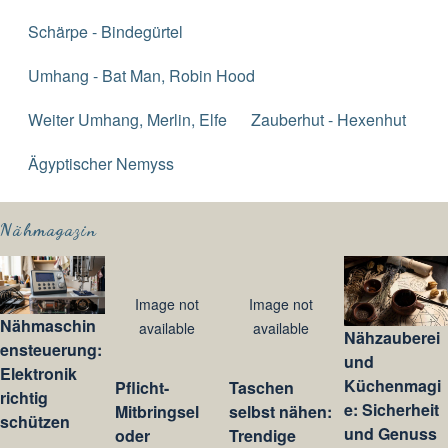
Schärpe - Bindegürtel
Umhang - Bat Man, Robin Hood
Weiter Umhang, Merlin, Elfe
Zauberhut - Hexenhut
Ägyptischer Nemyss
Nähmagazin
Image not
Image not
Nähmaschin
available
available
Nähzauberei
ensteuerung:
und
Elektronik
Küchenmagi
Pflicht-
Taschen
richtig
e: Sicherheit
Mitbringsel
selbst nähen:
schützen
und Genuss
oder
Trendige