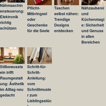
Nähmaschin
Pflicht-
Taschen
Nähzauberei
ensteuerung:
Mitbringsel
selbst nähen:
und
Elektronik
oder
Trendige
Küchenmagi
richtig
Geschenke
Designs
e: Sicherheit
schützen
für die Seele
entdecken
und Genuss
in allen
Bereichen
Stilbewussts
Schritt-für-
ein trifft
Schritt-
Raumgestalt
Anleitung:
ung: Ästhetik
vom
im Alltag neu
Schnittmuste
gedacht
r zum
Lieblingsstüc