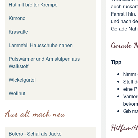
Hut mit breiter Krempe
auch ruckar
Fahrstil hin
Kimono
und nach de
Gerade Nähte
Krawatte
Gerade N
Lammfell Hausschuhe nähen
Pulswärmer und Armstulpen aus
Tipp
Walkstoff
Nimm e
Wickelgürtel
Stoff 
eine P
Wollhut
Variie
beko
Gib ma
Aus alt mach neu
Hilfsmitt
Bolero - Schal als Jacke