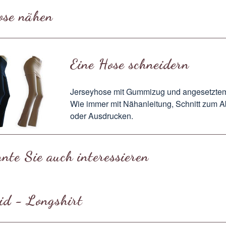
ose nähen
Eine Hose schneidern
Jerseyhose mit Gummizug und angesetzte
Wie immer mit
Nähanleitung
, Schnitt zum
A
oder
Ausdrucken
.
nte Sie auch interessieren
id - Longshirt