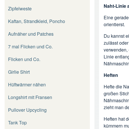
Naht-Linie
Zipfelweste
Eine gerade 
Kaftan, Strandkleid, Poncho
orientierst.
Aufnäher und Patches
Du kannst ei
zulässt oder
7 mal Flicken und Co.
verwenden, d
Linie entlan
Flicken und Co.
Nähmaschine
Girlie Shirt
Heften
Hüftwärmer nähen
Hefte die N
großen Stic
Longshirt mit Fransen
Nähmaschine
zieht man d
Pullover Upcycling
Heften hat 
Tank Top
kümmern muss