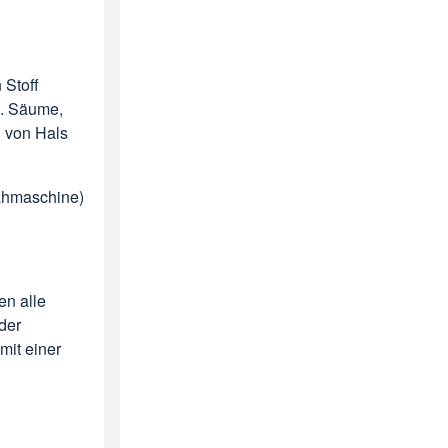
 Stoff
B. Säume,
n von Hals
Nähmaschine)
en alle
der
mit einer