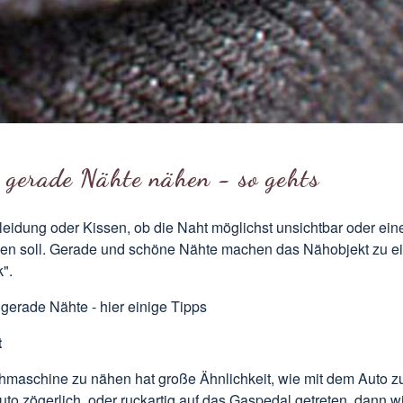
 gerade Nähte nähen - so gehts
eidung oder Kissen, ob die Naht möglichst unsichtbar oder ein
en soll. Gerade und schöne Nähte machen das
Nähobjekt
zu e
k".
gerade Nähte - hier einige Tipps
t
hmaschine zu nähen hat große Ähnlichkeit, wie mit dem Auto zu
to zögerlich, oder ruckartig auf das Gaspedal getreten, dann w