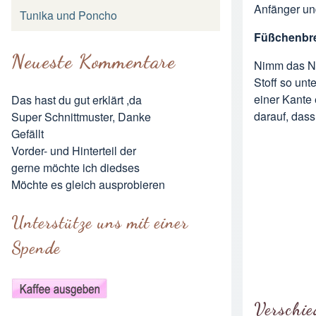
Anfänger und
Tunika und Poncho
Füßchenbre
Neueste Kommentare
Nimm das Nä
Stoff so un
einer Kante
Das hast du gut erklärt ,da
darauf, dass
Super Schnittmuster, Danke
Gefällt
Vorder- und Hinterteil der
gerne möchte ich diedses
Möchte es gleich ausprobieren
Unterstütze uns mit einer
Spende
Verschie