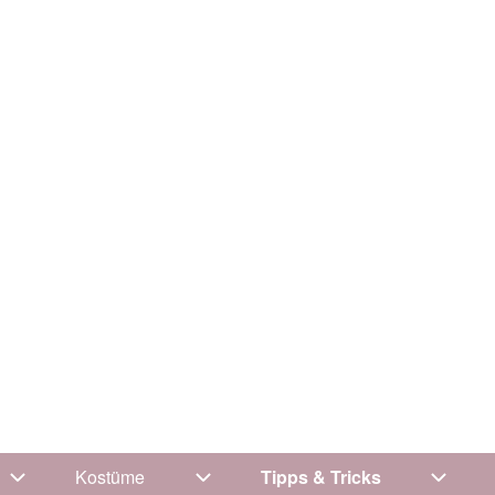
Kostüme
Tipps & Tricks
Unternavigation von Kleidung
Unternavigation von Kostüme
Untern