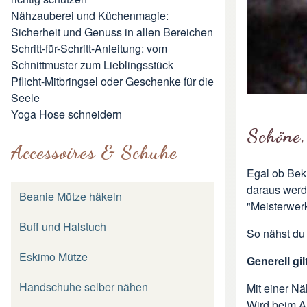
Nähzauberei und Küchenmagie:
Sicherheit und Genuss in allen Bereichen
Schritt-für-Schritt-Anleitung: vom
Schnittmuster zum Lieblingsstück
Pflicht-Mitbringsel oder Geschenke für die
Seele
Yoga Hose schneidern
Schöne,
Accessoires & Schuhe
Egal ob Bekl
daraus werd
Beanie Mütze häkeln
"Meisterwer
Buff und Halstuch
So nähst du 
Eskimo Mütze
Generell gil
Handschuhe selber nähen
Mit einer Nä
Wird beim Au