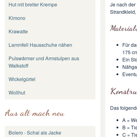
Je nach der 
Hut mit breiter Krempe
Strandkleid,
Kimono
Material
Krawatte
Für da
Lammfell Hausschuhe nähen
175 cm
Pulswärmer und Armstulpen aus
Ein St
Walkstoff
Nähga
Eventu
Wickelgürtel
Konstru
Wollhut
Das folgende
Aus alt mach neu
A = We
B = Ti
Bolero - Schal als Jacke
C = Ti