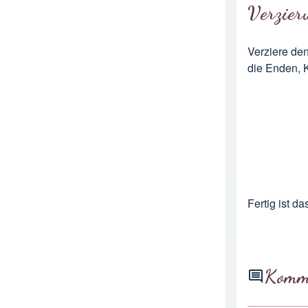
Verzier
Verziere den
die Enden, K
Fertig ist d
Komm