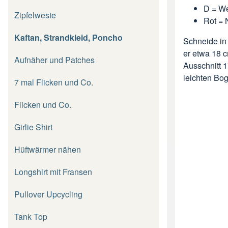
D = We
Zipfelweste
Rot = 
Kaftan, Strandkleid, Poncho
Schneide in 
er etwa 18 c
Aufnäher und Patches
Ausschnitt 1
leichten Bo
7 mal Flicken und Co.
Flicken und Co.
Girlie Shirt
Hüftwärmer nähen
Longshirt mit Fransen
Pullover Upcycling
Tank Top