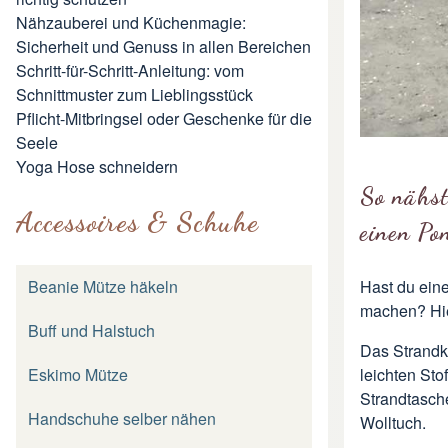
Nähzauberei und Küchenmagie:
Sicherheit und Genuss in allen Bereichen
Schritt-für-Schritt-Anleitung: vom
Schnittmuster zum Lieblingsstück
Pflicht-Mitbringsel oder Geschenke für die
Seele
Yoga Hose schneidern
So nähst
Accessoires & Schuhe
einen Po
Hast du ein
Beanie Mütze häkeln
machen? Hie
Buff und Halstuch
Das Strandk
leichten Sto
Eskimo Mütze
Strandtasch
Handschuhe selber nähen
Wolltuch.