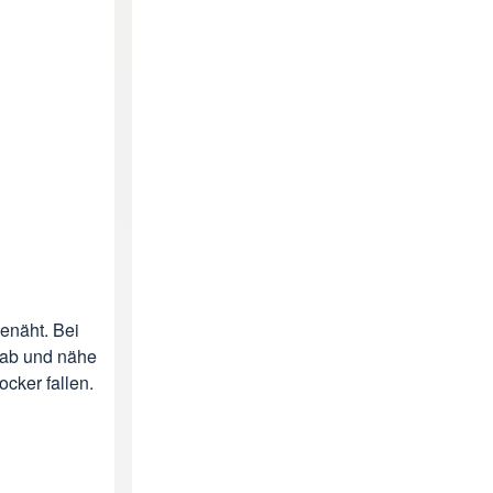
enäht. Bei
e ab und nähe
cker fallen.