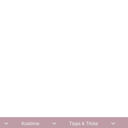
Kostüme
Tipps & Tricks
Unternavigation von Kleidung
Unternavigation von Kostüme
Unterna