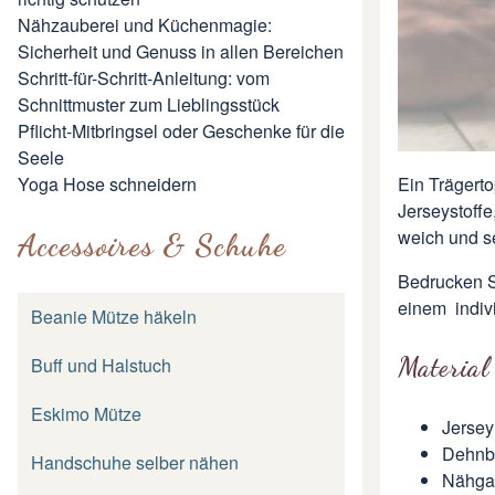
Nähzauberei und Küchenmagie:
Sicherheit und Genuss in allen Bereichen
Schritt-für-Schritt-Anleitung: vom
Schnittmuster zum Lieblingsstück
Pflicht-Mitbringsel oder Geschenke für die
Seele
Yoga Hose schneidern
Ein Trägert
Jerseystoffe,
weich und s
Accessoires & Schuhe
Bedrucken
S
einem indiv
Beanie Mütze häkeln
Material
Buff und Halstuch
Eskimo Mütze
Jersey
Dehnba
Handschuhe selber nähen
Nähgar