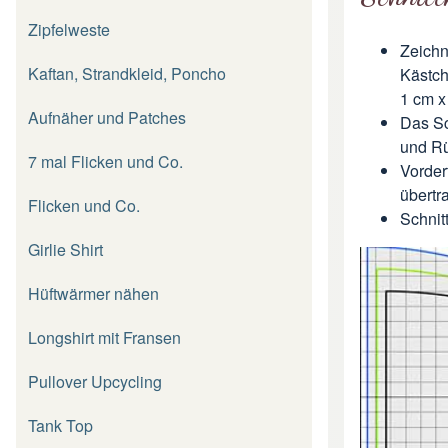
Zipfelweste
Zeichn
Kaftan, Strandkleid, Poncho
Kästch
1 cm x
Aufnäher und Patches
Das Sc
und Rü
7 mal Flicken und Co.
Vorder
übertr
Flicken und Co.
Schnit
Girlie Shirt
Hüftwärmer nähen
Longshirt mit Fransen
Pullover Upcycling
Tank Top