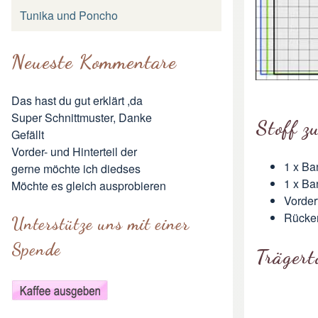
Tunika und Poncho
Neueste Kommentare
Das hast du gut erklärt ,da
Super Schnittmuster, Danke
Stoff z
Gefällt
Vorder- und Hinterteil der
1 x Ba
gerne möchte ich diedses
1 x Ba
Möchte es gleich ausprobieren
Vorder
Rücken
Unterstütze uns mit einer
Spende
Trägert