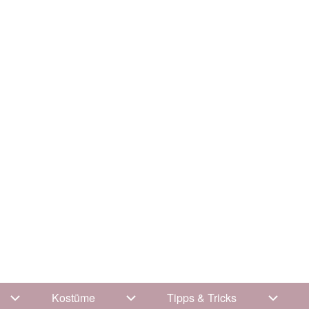
Kostüme
Tipps & Tricks
Unternavigation von Kleidung
Unternavigation von Kostüme
Unterna