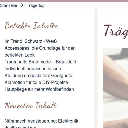
Hauptnavigation
Startseite
Trägertop
Pfadnavigation
Beliebte Inhalte
Träg
Im Trend: Schwarz - Weiß
Accessoires, die Grundlage für den
perfekten Look
Traumhafte Brautmode – Brautkleid
individuell anpassen lassen
Kleidung umgestalten: Geeignete
Klamotten für tolle DIY-Projekte
Hautpflege für mehr Wohlbefinden
Neuester Inhalt
Nähmaschinensteuerung: Elektronik
richtig schützen