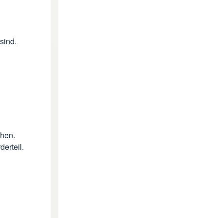
sind.
nähen.
erteil.