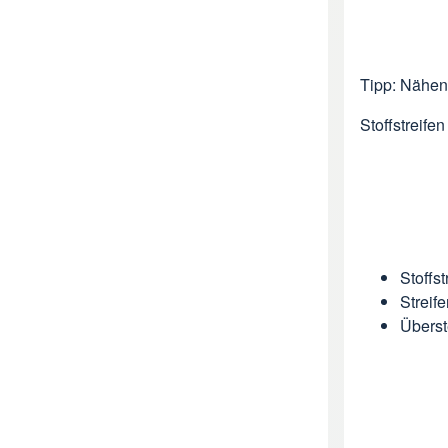
Tipp: Nähen 
Stoffstreife
Stoffs
Streif
Übers