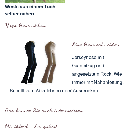
Weste aus einem Tuch
selber nähen
Yoga Hose nähen
Eine Hose schneidern
Jerseyhose mit
Gummizug und
angesetztem Rock. Wie
immer mit
Nähanleitung
,
Schnitt zum
Abzeichnen
oder
Ausdrucken
.
Das könnte Sie auch interessieren
Minikleid - Longshirt