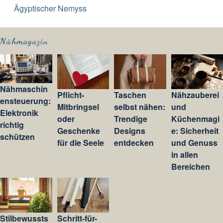
Ägyptischer Nemyss
Nähmagazin
Nähmaschin
Pflicht-
Taschen
Nähzauberei
ensteuerung:
Mitbringsel
selbst nähen:
und
Elektronik
oder
Trendige
Küchenmagi
richtig
Geschenke
Designs
e: Sicherheit
schützen
für die Seele
entdecken
und Genuss
in allen
Bereichen
Stilbewussts
Schritt-für-