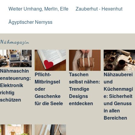
Weiter Umhang, Merlin, Elfe
Zauberhut - Hexenhut
Ägyptischer Nemyss
Nähmagazin
Nähmaschin
Pflicht-
Taschen
Nähzauberei
ensteuerung:
Mitbringsel
selbst nähen:
und
Elektronik
oder
Trendige
Küchenmagi
richtig
Geschenke
Designs
e: Sicherheit
schützen
für die Seele
entdecken
und Genuss
in allen
Bereichen