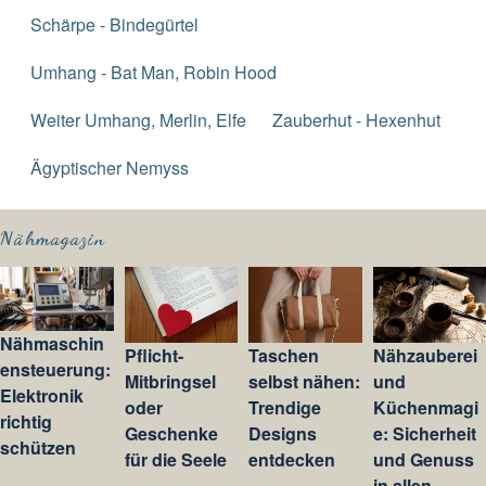
Schärpe - Bindegürtel
Umhang - Bat Man, Robin Hood
Weiter Umhang, Merlin, Elfe
Zauberhut - Hexenhut
Ägyptischer Nemyss
Nähmagazin
Nähmaschin
Pflicht-
Taschen
Nähzauberei
ensteuerung:
Mitbringsel
selbst nähen:
und
Elektronik
oder
Trendige
Küchenmagi
richtig
Geschenke
Designs
e: Sicherheit
schützen
für die Seele
entdecken
und Genuss
in allen