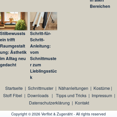
Bereichen
Stilbewussts
Schritt-für-
ein trifft
Schritt-
Raumgestalt
Anleitung:
ung: Ästhetik
vom
im Alltag neu
Schnittmuste
gedacht
r zum
Lieblingsstüc
k
Startseite
|
Schnittmuster
|
Nähanleitungen
|
Kostüme
|
Stoff Fibel
|
Downloads
|
Tipps und Tricks
|
Impressum
|
Datenschutzerklärung
|
Kontakt
Copyright © 2026 Verflixt & Zugenäht - All rights reserved