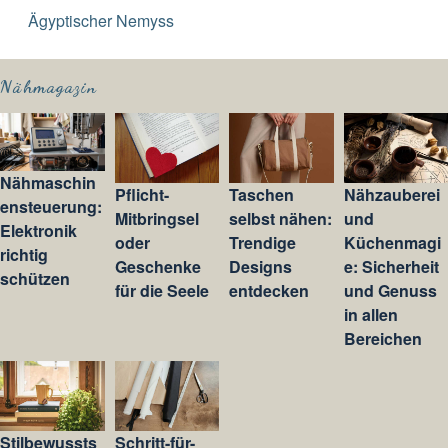
Ägyptischer Nemyss
Nähmagazin
Nähmaschin
Pflicht-
Taschen
Nähzauberei
ensteuerung:
Mitbringsel
selbst nähen:
und
Elektronik
oder
Trendige
Küchenmagi
richtig
Geschenke
Designs
e: Sicherheit
schützen
für die Seele
entdecken
und Genuss
in allen
Bereichen
Stilbewussts
Schritt-für-