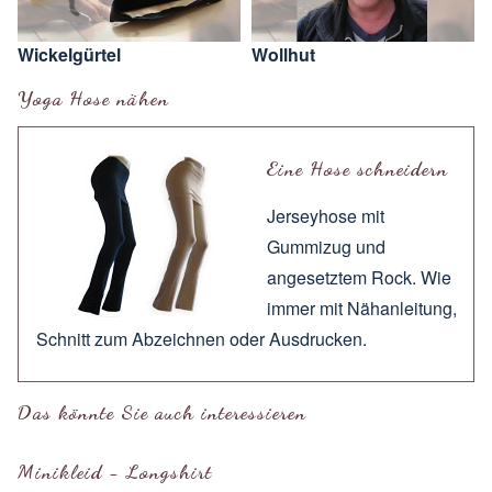
Wickelgürtel
Wollhut
Yoga Hose nähen
Eine Hose schneidern
Jerseyhose mit
Gummizug und
angesetztem Rock. Wie
immer mit
Nähanleitung
,
Schnitt zum
Abzeichnen
oder
Ausdrucken
.
Das könnte Sie auch interessieren
Minikleid - Longshirt