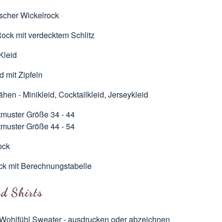
ischer Wickelrock
Rock
mit verdecktem Schlitz
Kleid
id
mit Zipfeln
Nähen
- Minikleid, Cocktailkleid, Jerseykleid
tmuster Größe 34 - 44
tmuster Größe 44 - 54
ock
ck
mit Berechnungstabelle
nd Shirts
Wohlfühl Sweater -
ausdrucken
oder
abzeichnen