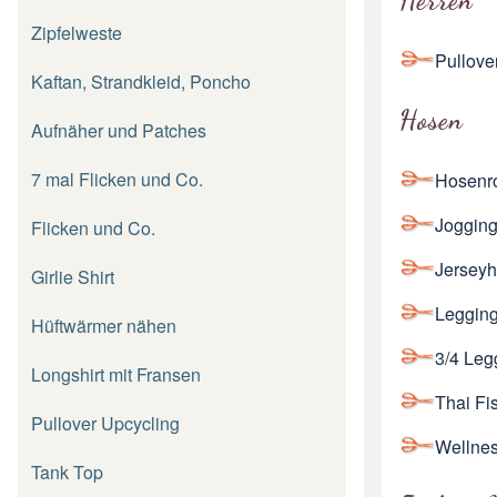
Herren
Zipfelweste
Pullover
Kaftan, Strandkleid, Poncho
Hosen
Aufnäher und Patches
7 mal Flicken und Co.
Hosenr
Joggin
Flicken und Co.
Jerseyh
Girlie Shirt
Leggin
Hüftwärmer nähen
3/4 Leg
Longshirt mit Fransen
Thai Fi
Pullover Upcycling
Wellne
Tank Top