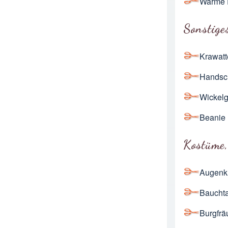
Warme 
Sonstige
Krawatt
Handsc
Wickelg
Beanie 
Kostüme,
Augenk
Baucht
Burgfrä