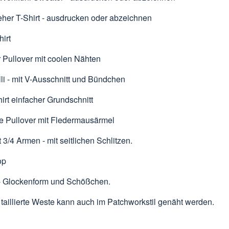
her T-Shirt -
ausdrucken
oder
abzeichnen
irt
r Pullover
mit coolen Nähten
li
- mit V-Ausschnitt und Bündchen
irt
einfacher Grundschnitt
e Pullover mit Fledermausärmel
it 3/4 Armen
- mit seitlichen Schlitzen.
op
- Glockenform und Schößchen.
 taillierte Weste kann auch im Patchworkstil genäht werden.