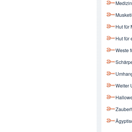
Medizin
Musket
Hut für
Hut für 
Weste
f
Schärp
Umhan
Weiter
Hallowe
Zauber
Ägypti