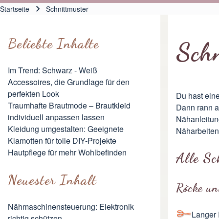
Hauptnavigation
Startseite
Schnittmuster
Pfadnavigation
Beliebte Inhalte
Schn
Im Trend: Schwarz - Weiß
Accessoires, die Grundlage für den
perfekten Look
Du hast ein
Traumhafte Brautmode – Brautkleid
Dann rann a
individuell anpassen lassen
Nähanleitun
Kleidung umgestalten: Geeignete
Näharbeiten S
Klamotten für tolle DIY-Projekte
Hautpflege für mehr Wohlbefinden
Alle Sc
Neuester Inhalt
Röcke un
Nähmaschinensteuerung: Elektronik
Langer 
richtig schützen