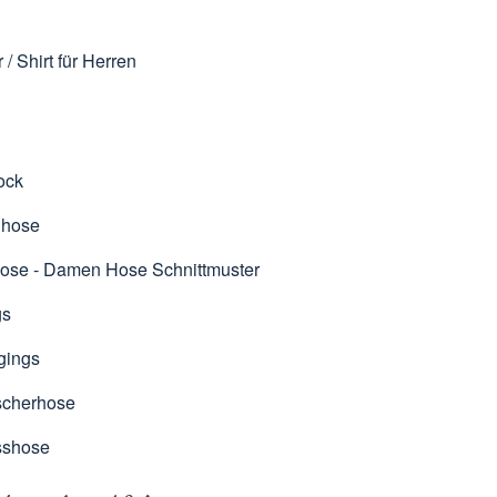
 / Shirt für Herren
ock
ghose
ose - Damen Hose Schnittmuster
gs
gings
scherhose
sshose