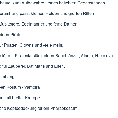
beutel
zum Aufbewahren eines beliebten Gegenstandes.
ierumhang
passt kleinen Helden und großen Rittern
 Musketiere
, Edelmänner und feine Damen.
einen Piraten
ür Piraten, Clowns und viele mehr.
e
für ein Piratenkostüm, einen Bauchtänzer, Aladin, Hexe uva.
g
für Zauberer, Bat Mans und Elfen.
 Umhang
en Kostüm - Vampira
hut
mit breiter Krempe
sche Kopfbedeckung
für ein Pharaokostüm