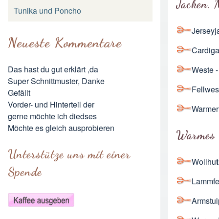
Jacken, 
Tunika und Poncho
Jerseyja
Neueste Kommentare
Cardig
Das hast du gut erklärt ,da
Weste
-
Super Schnittmuster, Danke
Fellwes
Gefällt
Vorder- und Hinterteil der
Warmer
gerne möchte ich diedses
Möchte es gleich ausprobieren
Warmes
Unterstütze uns mit einer
Wollhu
t
Spende
Lammfe
Armstul