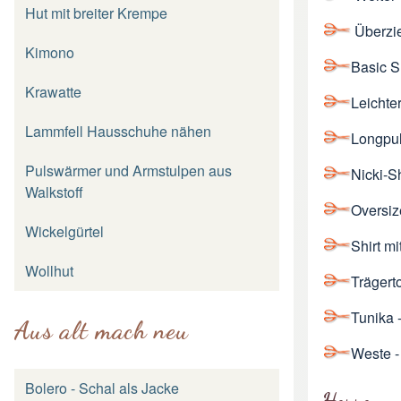
Hut mit breiter Krempe
Überzie
Kimono
Basic Sh
Krawatte
Leichte
Lammfell Hausschuhe nähen
Longpul
Pulswärmer und Armstulpen aus
Nicki-Sh
Walkstoff
Oversiz
Wickelgürtel
Shirt m
Wollhut
Trägert
Tunika
Aus alt mach neu
Weste
-
Bolero - Schal als Jacke