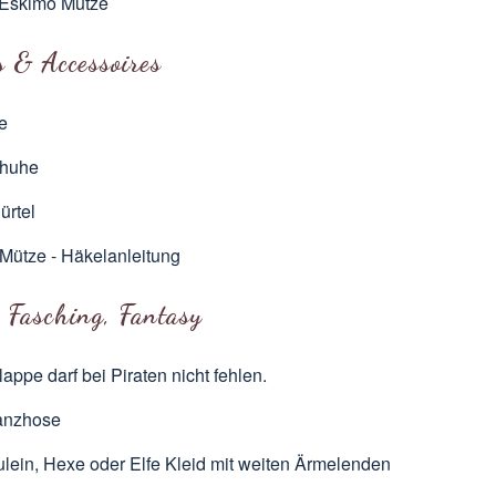
Eskimo Mütze
s & Accessoires
e
huhe
ürtel
Mütze - Häkelanleitung
 Fasching, Fantasy
lappe
darf bei Piraten nicht fehlen.
anzhose
ulein, Hexe oder Elfe
Kleid mit weiten Ärmelenden