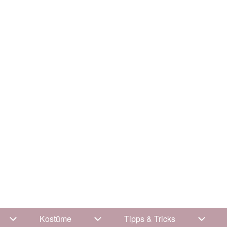
Kostüme
Tipps & Tricks
Unternavigation von Kleidung
Unternavigation von Kostüme
Untern