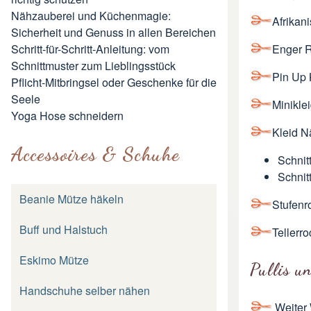
Nähzauberei und Küchenmagie:
Afrikan
Sicherheit und Genuss in allen Bereichen
Enger 
Schritt-für-Schritt-Anleitung: vom
Schnittmuster zum Lieblingsstück
Pin Up 
Pflicht-Mitbringsel oder Geschenke für die
Seele
Minikle
Yoga Hose schneidern
Kleid 
Accessoires & Schuhe
Schnit
Schnit
Beanie Mütze häkeln
Stufenr
Buff und Halstuch
Tellerro
Eskimo Mütze
Pullis u
Handschuhe selber nähen
Weiter 