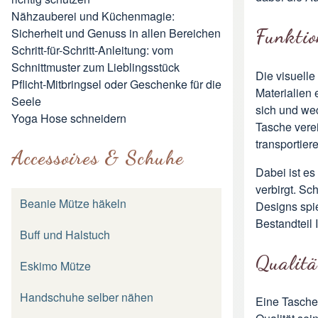
Nähzauberei und Küchenmagie:
Funktio
Sicherheit und Genuss in allen Bereichen
Schritt-für-Schritt-Anleitung: vom
Schnittmuster zum Lieblingsstück
Die visuell
Pflicht-Mitbringsel oder Geschenke für die
Materialien 
Seele
sich und wec
Yoga Hose schneidern
Tasche verei
transportier
Accessoires & Schuhe
Dabei ist es
verbirgt. Sc
Beanie Mütze häkeln
Designs spi
Bestandteil 
Buff und Halstuch
Qualitä
Eskimo Mütze
Handschuhe selber nähen
Eine Tasche