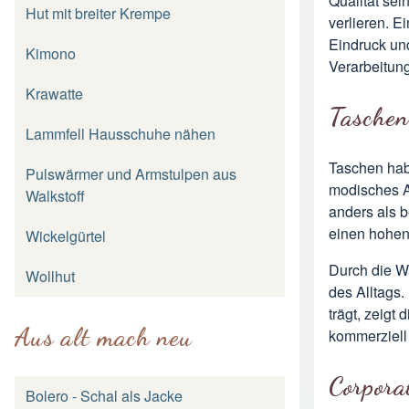
Qualität sei
Hut mit breiter Krempe
verlieren. E
Eindruck und
Kimono
Verarbeitung
Krawatte
Taschen
Lammfell Hausschuhe nähen
Taschen hab
Pulswärmer und Armstulpen aus
modisches A
Walkstoff
anders als b
einen hohen
Wickelgürtel
Durch die W
Wollhut
des Alltags.
trägt, zeigt
Aus alt mach neu
kommerziell 
Corpora
Bolero - Schal als Jacke