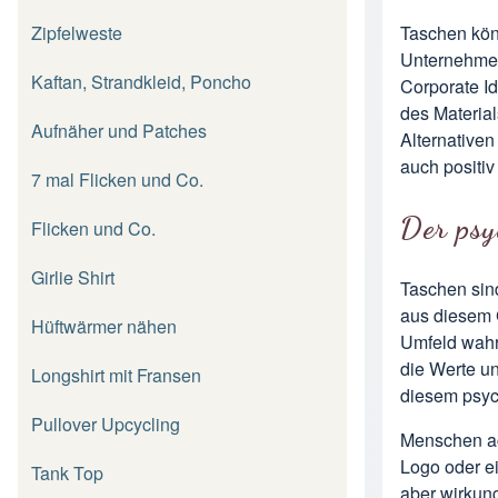
Zipfelweste
Taschen kön
Unternehmens
Kaftan, Strandkleid, Poncho
Corporate Id
des Material
Aufnäher und Patches
Alternativen
auch positi
7 mal Flicken und Co.
Der psy
Flicken und Co.
Girlie Shirt
Taschen sind
aus diesem 
Hüftwärmer nähen
Umfeld wahr
die Werte un
Longshirt mit Fransen
diesem psyc
Pullover Upcycling
Menschen ac
Logo oder ei
Tank Top
aber wirkun