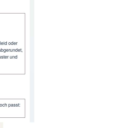
leid oder
abgerundet,
uster und
och passt: