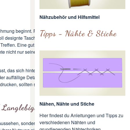
Nähzubehör und Hilfsmittel
rnehmung beginnt. Farben, Formen und
Tipps - Nähte & Stiche
ll designte Tasche zieht Blicke auf
Treffen. Eine gut durchdachte
te nicht nur seine Habseligkeiten
t, das sich hinter der Tasche
er auffällige Details? Die Wahl des
drucken
, sollten sie integraler
Nähen, Nähte und Stiche
 Langlebigkeit
Hier findest du Anleitungen und Tipps zu
verschiedenen Nähten und
 aussehen, sondern auch von hoher
grundlegenden Nähtechniken.