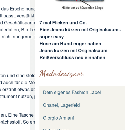
 das Erscheinungsbild eines
 passt, verstärkt die Wirkung der
7 mal Flicken und Co.
nd Geschäftspartnern. Auch die Wahl
Eine Jeans kürzen mit Originalsaum -
Materialien, Bio-Leder oder vegane
super easy
d nicht nur gerne getragen, sondern
Hose am Bund enger nähen
Jeans kürzen mit Originalsaum
Reißverschluss neu einnähen
Modedesigner
en und sind stets griffbereit. Genau
 auch für die Menschen, die sie im
ie erzählt etwas über den Geschmack,
Dein eigenes Fashion Label
trument nutzen, profitieren von
Chanel, Lagerfeld
n. Eine Tasche mit einem stilvollen
Giorgio Armani
ächsstoff. So entsteht eine subtile,