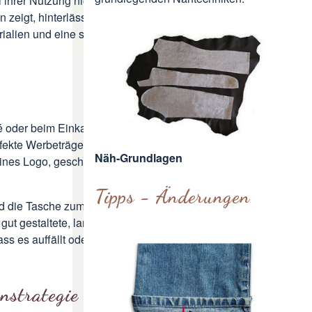
i ihrer Nutzung nicht an Wert
zeigt, hinterlässt keinen positiven
rialien und eine saubere
é oder beim Einkaufen. Als
fekte Werbeträger fungieren. Doch
Näh-Grundlagen
eines Logo
, geschickt platziert, kann
Tipps - Änderungen
 die Tasche zum festen Bestandteil
gut gestaltete, langlebige Tasche
ass es auffällt oder übermäßig
nstrategie