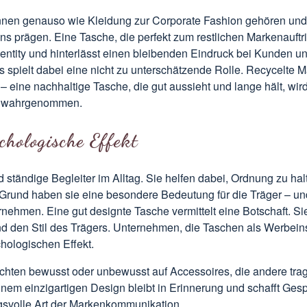
nen genauso wie Kleidung zur Corporate Fashion gehören und
 prägen. Eine Tasche, die perfekt zum restlichen Markenauftritt
entity
und hinterlässt einen bleibenden Eindruck bei Kunden u
s spielt dabei eine nicht zu unterschätzende Rolle. Recycelte 
 – eine nachhaltige Tasche, die gut aussieht und lange hält, wir
v wahrgenommen.
chologische Effekt
 ständige Begleiter im Alltag. Sie helfen dabei, Ordnung zu halt
Grund haben sie eine besondere Bedeutung für die Träger – und
nehmen. Eine gut designte Tasche vermittelt eine Botschaft. S
d den Stil des Trägers. Unternehmen, die Taschen als Werbeins
hologischen Effekt.
hten bewusst oder unbewusst auf Accessoires, die andere trage
nem einzigartigen Design bleibt in Erinnerung und schafft Gespr
gsvolle Art der Markenkommunikation.