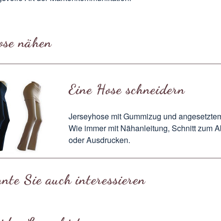
ose nähen
Eine Hose schneidern
Jerseyhose mit Gummizug und angesetzte
Wie immer mit
Nähanleitung
, Schnitt zum
A
oder
Ausdrucken
.
nte Sie auch interessieren