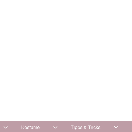
Kostüme
Tipps & Tricks
Unternavigation von Kleidung
Unternavigation von Kostüme
Unterna