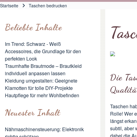
Hauptnavigation
Startseite
Taschen bedrucken
Pfadnavigation
Beliebte Inhalte
Tas
Im Trend: Schwarz - Weiß
Accessoires, die Grundlage für den
perfekten Look
Traumhafte Brautmode – Brautkleid
individuell anpassen lassen
Die Tas
Kleidung umgestalten: Geeignete
Qualitä
Klamotten für tolle DIY-Projekte
Hautpflege für mehr Wohlbefinden
Taschen habe
Neuester Inhalt
Rolle! Wer e
längst erkan
subtil, aber
Nähmaschinensteuerung: Elektronik
dabei die A
richtig schützen