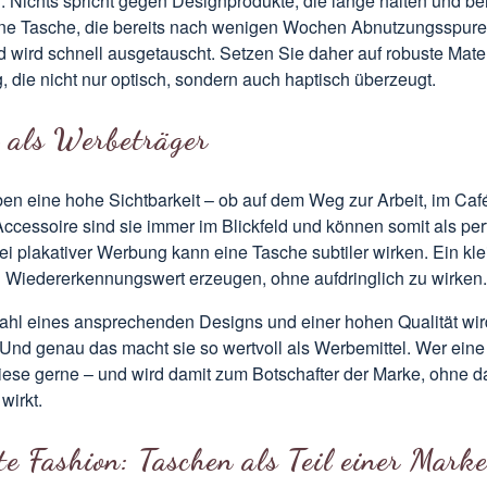
n. Nichts spricht gegen Designprodukte, die lange halten und be
ine Tasche, die bereits nach wenigen Wochen Abnutzungsspuren 
 wird schnell ausgetauscht. Setzen Sie daher auf robuste Mate
, die nicht nur optisch, sondern auch haptisch überzeugt.
 als Werbeträger
en eine hohe Sichtbarkeit – ob auf dem Weg zur Arbeit, im Caf
ccessoire sind sie immer im Blickfeld und können somit als per
ei plakativer Werbung kann eine Tasche subtiler wirken.
Ein kl
 Wiedererkennungswert erzeugen, ohne aufdringlich zu wirken.
ahl eines ansprechenden Designs und einer hohen Qualität wird
 Und genau das macht sie so wertvoll als Werbemittel. Wer eine 
 diese gerne – und wird damit zum Botschafter der Marke, ohne d
wirkt.
te Fashion: Taschen als Teil einer Marke