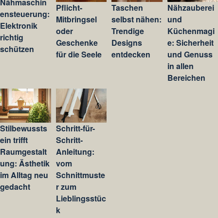
Nähmaschin
Pflicht-
Taschen
Nähzauberei
ensteuerung:
Mitbringsel
selbst nähen:
und
Elektronik
oder
Trendige
Küchenmagi
richtig
Geschenke
Designs
e: Sicherheit
schützen
für die Seele
entdecken
und Genuss
in allen
Bereichen
Stilbewussts
Schritt-für-
ein trifft
Schritt-
Raumgestalt
Anleitung:
ung: Ästhetik
vom
im Alltag neu
Schnittmuste
gedacht
r zum
Lieblingsstüc
k