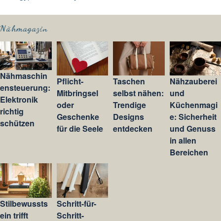
Nähmagazin
Nähmaschin
Pflicht-
Taschen
Nähzauberei
ensteuerung:
Mitbringsel
selbst nähen:
und
Elektronik
oder
Trendige
Küchenmagi
richtig
Geschenke
Designs
e: Sicherheit
schützen
für die Seele
entdecken
und Genuss
in allen
Bereichen
Stilbewussts
Schritt-für-
ein trifft
Schritt-