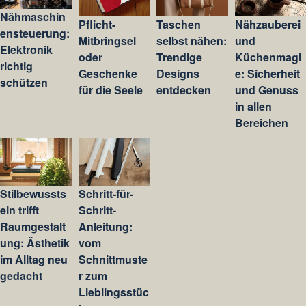
Nähmaschin
Pflicht-
Taschen
Nähzauberei
ensteuerung:
Mitbringsel
selbst nähen:
und
Elektronik
oder
Trendige
Küchenmagi
richtig
Geschenke
Designs
e: Sicherheit
schützen
für die Seele
entdecken
und Genuss
in allen
Bereichen
Stilbewussts
Schritt-für-
ein trifft
Schritt-
Raumgestalt
Anleitung:
ung: Ästhetik
vom
im Alltag neu
Schnittmuste
gedacht
r zum
Lieblingsstüc