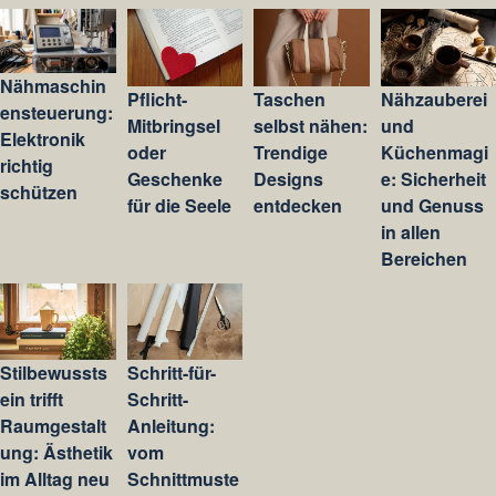
Nähmaschin
Pflicht-
Taschen
Nähzauberei
ensteuerung:
Mitbringsel
selbst nähen:
und
Elektronik
oder
Trendige
Küchenmagi
richtig
Geschenke
Designs
e: Sicherheit
schützen
für die Seele
entdecken
und Genuss
in allen
Bereichen
Stilbewussts
Schritt-für-
ein trifft
Schritt-
Raumgestalt
Anleitung:
ung: Ästhetik
vom
im Alltag neu
Schnittmuste