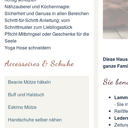
Nähzauberei und Küchenmagie:
Sicherheit und Genuss in allen Bereichen
Schritt-für-Schritt-Anleitung: vom
Schnittmuster zum Lieblingsstück
Pflicht-Mitbringsel oder Geschenke für die
Seele
Yoga Hose schneidern
Diese Hauss
Accessoires & Schuhe
ganze Famil
Sie ben
Beanie Mütze häkeln
Buff und Halstuch
Lammf
- Sie 
Eskimo Mütze
Reißfe
Leder
Handschuhe selber nähen
Zeitun