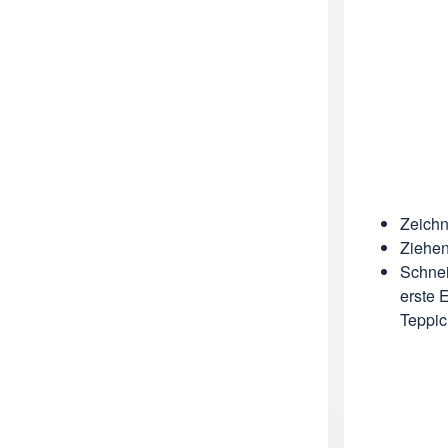
Zeichn
Ziehen
Schnei
erste 
Teppic