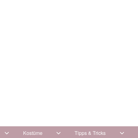
Kostüme
Tipps & Tricks
Unternavigation von Kleidung
Unternavigation von Kostüme
Unterna