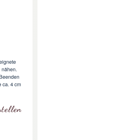
eignete
e nähen.
. Beenden
e ca. 4 cm
tellen