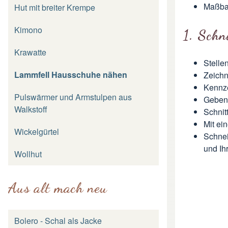
Maßb
Hut mit breiter Krempe
Kimono
1. Schn
Krawatte
Stelle
Lammfell Hausschuhe nähen
Zeichn
Kennze
Pulswärmer und Armstulpen aus
Geben 
Walkstoff
Schnit
Mit ei
Wickelgürtel
Schnei
und Ih
Wollhut
Aus alt mach neu
Bolero - Schal als Jacke