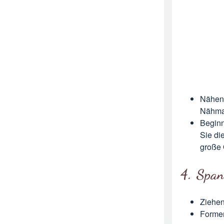
Nähen 
Nähmas
Beginn
Sie di
große 
4. Span
Ziehen
Formen