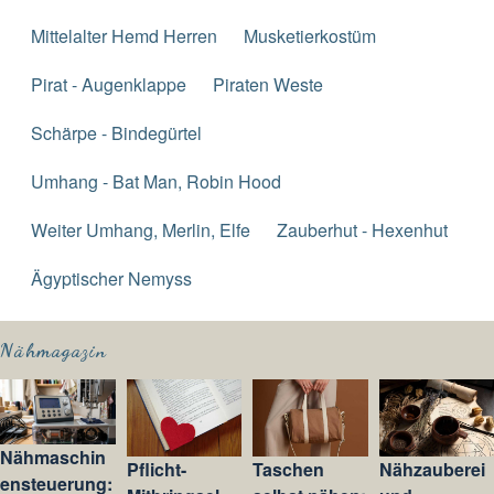
Mittelalter Hemd Herren
Musketierkostüm
Pirat - Augenklappe
Piraten Weste
Schärpe - Bindegürtel
Umhang - Bat Man, Robin Hood
Weiter Umhang, Merlin, Elfe
Zauberhut - Hexenhut
Ägyptischer Nemyss
Nähmagazin
Nähmaschin
Pflicht-
Taschen
Nähzauberei
ensteuerung: