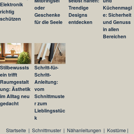
Mitbringsel
selbst nähen:
und
Elektronik
oder
Trendige
Küchenmagi
richtig
Geschenke
Designs
e: Sicherheit
schützen
für die Seele
entdecken
und Genuss
in allen
Bereichen
Stilbewussts
Schritt-für-
ein trifft
Schritt-
Raumgestalt
Anleitung:
ung: Ästhetik
vom
im Alltag neu
Schnittmuste
gedacht
r zum
Lieblingsstüc
k
Startseite
|
Schnittmuster
|
Nähanleitungen
|
Kostüme
|