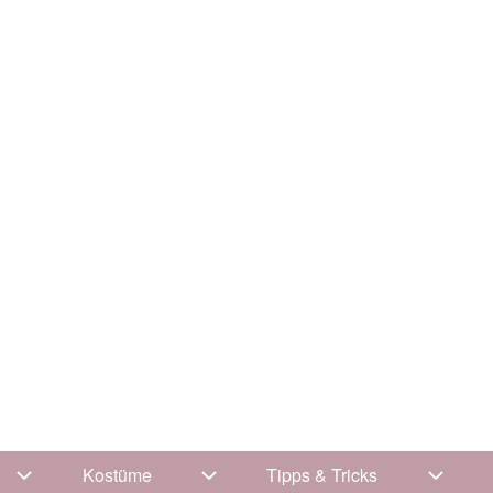
Kostüme
Tipps & Tricks
Unternavigation von Kleidung
Unternavigation von Kostüme
Unterna