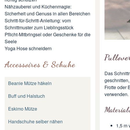
Nähzauberei und Küchenmagie:
Sicherheit und Genuss in allen Bereichen
Schritt-für-Schritt-Anleitung: vom
Schnittmuster zum Lieblingsstück
Pflicht-Mitbringsel oder Geschenke für die
Seele
Yoga Hose schneidern
Pullove
Accessoires & Schuhe
Das Schnittm
geschnitten,
Beanie Mütze häkeln
Frotte oder
verwenden.
Buff und Halstuch
Eskimo Mütze
Material
Handschuhe selber nähen
1,5 m 