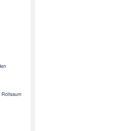
den
n Rollsaum