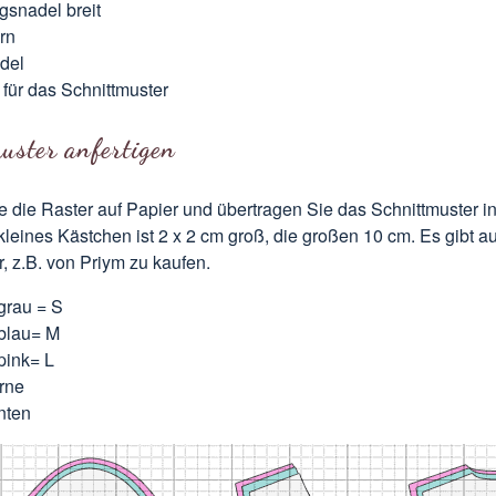
ngsnadel breit
rn
del
 für das Schnittmuster
uster anfertigen
 die Raster auf Papier und übertragen Sie das Schnittmuster in
leines Kästchen ist 2 x 2 cm groß, die großen 10 cm. Es gibt au
, z.B. von Priym zu kaufen.
grau = S
blau= M
pink= L
rne
nten