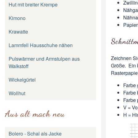
Zwilli
Hut mit breiter Krempe
Nähga
Nähna
Kimono
Papier
Krawatte
Schnittm
Lammfell Hausschuhe nähen
Zeichnen Sie
Pulswärmer und Armstulpen aus
Größe. Ein k
Walkstoff
Rasterpapier
Wickelgürtel
Farbe 
Farbe 
Wollhut
Farbe 
V = Vo
Aus alt mach neu
H = Hi
Bolero - Schal als Jacke