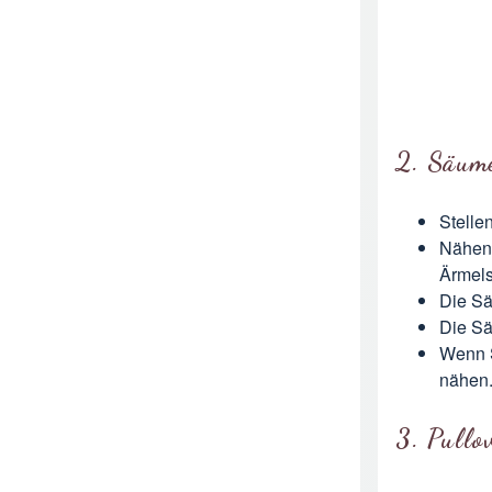
2. Säum
Stelle
Nähen 
Ärmels
Die Sä
Die Sä
Wenn S
nähen
3. Pullo