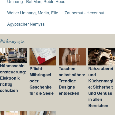
Umhang - Bat Man, Robin Hood
Weiter Umhang, Merlin, Elfe
Zauberhut - Hexenhut
Ägyptischer Nemyss
Nähmagazin
Nähmaschin
Pflicht-
Taschen
Nähzauberei
ensteuerung:
Mitbringsel
selbst nähen:
und
Elektronik
oder
Trendige
Küchenmagi
richtig
Geschenke
Designs
e: Sicherheit
schützen
für die Seele
entdecken
und Genuss
in allen
Bereichen