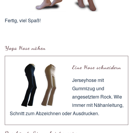
Fertig, viel Spaß!
Yoga Hose nähen
Eine Hose schneidern
Jerseyhose mit
Gummizug und
angesetztem Rock. Wie
immer mit
Nähanleitung
,
Schnitt zum
Abzeichnen
oder
Ausdrucken
.
Das könnte Sie auch interessieren