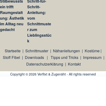
Stilbewussts
Schritt-für-
ein trifft
Schritt-
Raumgestalt
Anleitung:
ung: Ästhetik
vom
im Alltag neu
Schnittmuste
gedacht
r zum
Lieblingsstüc
k
Startseite
|
Schnittmuster
|
Nähanleitungen
|
Kostüme
|
Stoff Fibel
|
Downloads
|
Tipps und Tricks
|
Impressum
|
Datenschutzerklärung
|
Kontakt
Copyright © 2026 Verflixt & Zugenäht - All rights reserved