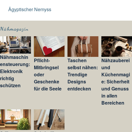
Ägyptischer Nemyss
Nähmagazin
Nähmaschin
Pflicht-
Taschen
Nähzauberei
ensteuerung:
Mitbringsel
selbst nähen:
und
Elektronik
oder
Trendige
Küchenmagi
richtig
Geschenke
Designs
e: Sicherheit
schützen
für die Seele
entdecken
und Genuss
in allen
Bereichen