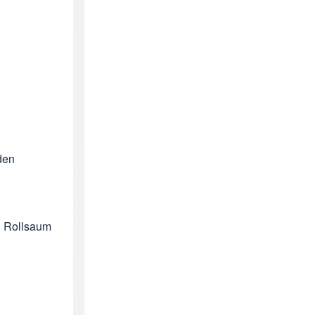
den
n Rollsaum