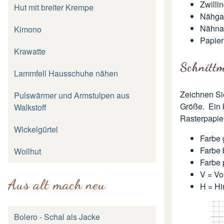
Zwilli
Hut mit breiter Krempe
Nähga
Nähna
Kimono
Papier
Krawatte
Schnittm
Lammfell Hausschuhe nähen
Zeichnen Sie
Pulswärmer und Armstulpen aus
Größe. Ein k
Walkstoff
Rasterpapier
Wickelgürtel
Farbe 
Farbe 
Wollhut
Farbe 
V = Vo
Aus alt mach neu
H = Hi
Bolero - Schal als Jacke