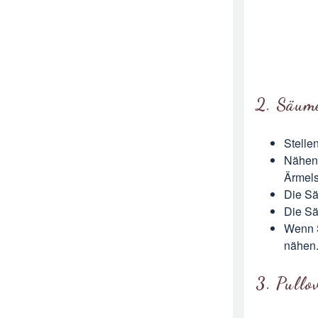
2. Säum
Stelle
Nähen 
Ärmels
Die Sä
Die Sä
Wenn S
nähen
3. Pullo