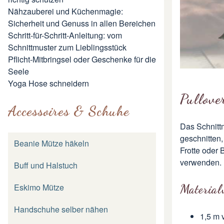
Nähzauberei und Küchenmagie:
Sicherheit und Genuss in allen Bereichen
Schritt-für-Schritt-Anleitung: vom
Schnittmuster zum Lieblingsstück
Pflicht-Mitbringsel oder Geschenke für die
Seele
Yoga Hose schneidern
Pullove
Accessoires & Schuhe
Das Schnittm
geschnitten,
Beanie Mütze häkeln
Frotte oder
verwenden.
Buff und Halstuch
Eskimo Mütze
Material
Handschuhe selber nähen
1,5 m 