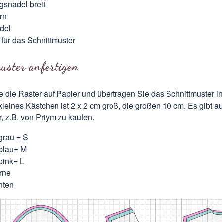
ngsnadel breit
rn
del
 für das Schnittmuster
uster anfertigen
 die Raster auf Papier und übertragen Sie das Schnittmuster in
leines Kästchen ist 2 x 2 cm groß, die großen 10 cm. Es gibt au
, z.B. von Priym zu kaufen.
grau = S
blau= M
pink= L
rne
nten