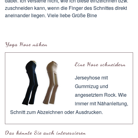
dabei. Ich verstehe nicht, wie ich diese einzeichnen bzw.
zuschneiden kann, wenn die Finger des Schnittes direkt
aneinander liegen. Viele liebe Grüße Bine
Yoga Hose nähen
Eine Hose schneidern
Jerseyhose mit
Gummizug und
angesetztem Rock. Wie
immer mit
Nähanleitung
,
Schnitt zum
Abzeichnen
oder
Ausdrucken
.
Das könnte Sie auch interessieren