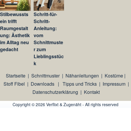
Stilbewussts
Schritt-für-
ein trifft
Schritt-
Raumgestalt
Anleitung:
ung: Ästhetik
vom
im Alltag neu
Schnittmuste
gedacht
r zum
Lieblingsstüc
k
Startseite
|
Schnittmuster
|
Nähanleitungen
|
Kostüme
|
Stoff Fibel
|
Downloads
|
Tipps und Tricks
|
Impressum
|
Datenschutzerklärung
|
Kontakt
Copyright © 2026 Verflixt & Zugenäht - All rights reserved