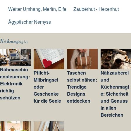
Weiter Umhang, Merlin, Elfe
Zauberhut - Hexenhut
Ägyptischer Nemyss
Nähmagazin
Nähmaschin
Pflicht-
Taschen
Nähzauberei
ensteuerung:
Mitbringsel
selbst nähen:
und
Elektronik
oder
Trendige
Küchenmagi
richtig
Geschenke
Designs
e: Sicherheit
schützen
für die Seele
entdecken
und Genuss
in allen
Bereichen