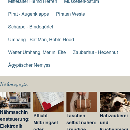
Mittelalter Hemd Herren
Musketierkostüm
Pirat - Augenklappe
Piraten Weste
Schärpe - Bindegürtel
Umhang - Bat Man, Robin Hood
Weiter Umhang, Merlin, Elfe
Zauberhut - Hexenhut
Ägyptischer Nemyss
Nähmagazin
Nähmaschin
Pflicht-
Taschen
Nähzauberei
ensteuerung:
Mitbringsel
selbst nähen:
und
Elektronik
oder
Trendige
Küchenmagi