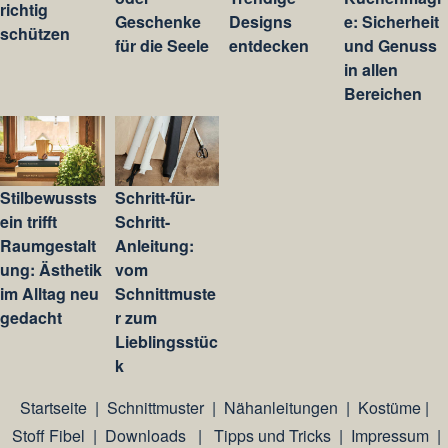
richtig
Geschenke
Designs
e: Sicherheit
schützen
für die Seele
entdecken
und Genuss
in allen
Bereichen
Stilbewussts
Schritt-für-
ein trifft
Schritt-
Raumgestalt
Anleitung:
ung: Ästhetik
vom
im Alltag neu
Schnittmuste
gedacht
r zum
Lieblingsstüc
k
Startseite
|
Schnittmuster
|
Nähanleitungen
|
Kostüme
|
Stoff Fibel
|
Downloads
|
Tipps und Tricks
|
Impressum
|