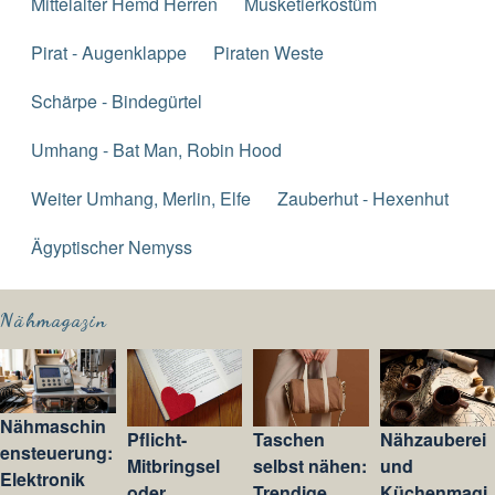
Mittelalter Hemd Herren
Musketierkostüm
Pirat - Augenklappe
Piraten Weste
Schärpe - Bindegürtel
Umhang - Bat Man, Robin Hood
Weiter Umhang, Merlin, Elfe
Zauberhut - Hexenhut
Ägyptischer Nemyss
Nähmagazin
Nähmaschin
Pflicht-
Taschen
Nähzauberei
ensteuerung:
Mitbringsel
selbst nähen:
und
Elektronik
oder
Trendige
Küchenmagi