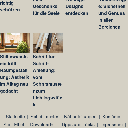
richtig
Geschenke
Designs
e: Sicherheit
schützen
für die Seele
entdecken
und Genuss
in allen
Bereichen
Stilbewussts
Schritt-für-
ein trifft
Schritt-
Raumgestalt
Anleitung:
ung: Ästhetik
vom
im Alltag neu
Schnittmuste
gedacht
r zum
Lieblingsstüc
k
Startseite
|
Schnittmuster
|
Nähanleitungen
|
Kostüme
|
Stoff Fibel
|
Downloads
|
Tipps und Tricks
|
Impressum
|