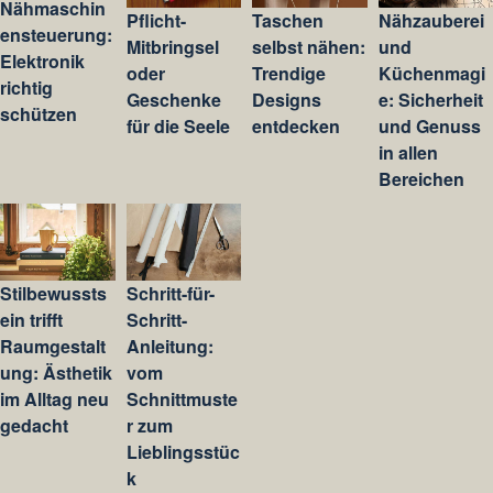
Nähmaschin
Pflicht-
Taschen
Nähzauberei
ensteuerung:
Mitbringsel
selbst nähen:
und
Elektronik
oder
Trendige
Küchenmagi
richtig
Geschenke
Designs
e: Sicherheit
schützen
für die Seele
entdecken
und Genuss
in allen
Bereichen
Stilbewussts
Schritt-für-
ein trifft
Schritt-
Raumgestalt
Anleitung:
ung: Ästhetik
vom
im Alltag neu
Schnittmuste
gedacht
r zum
Lieblingsstüc
k