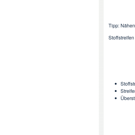
Tipp: Nähen 
Stoffstreife
Stoffs
Streif
Übers