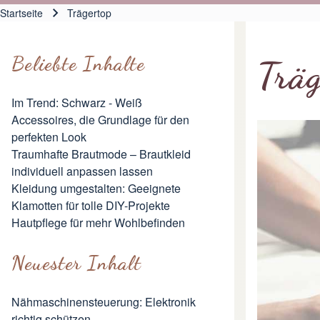
Hauptnavigation
Startseite
Trägertop
Pfadnavigation
Beliebte Inhalte
Träg
Im Trend: Schwarz - Weiß
Accessoires, die Grundlage für den
perfekten Look
Traumhafte Brautmode – Brautkleid
individuell anpassen lassen
Kleidung umgestalten: Geeignete
Klamotten für tolle DIY-Projekte
Hautpflege für mehr Wohlbefinden
Neuester Inhalt
Nähmaschinensteuerung: Elektronik
richtig schützen