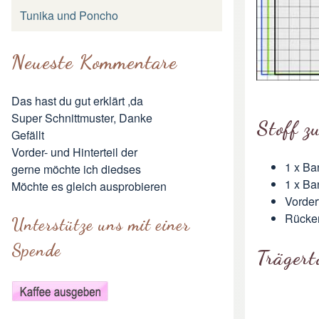
Tunika und Poncho
Neueste Kommentare
Das hast du gut erklärt ,da
Super Schnittmuster, Danke
Stoff z
Gefällt
Vorder- und Hinterteil der
1 x Ba
gerne möchte ich diedses
1 x Ba
Möchte es gleich ausprobieren
Vorder
Rücken
Unterstütze uns mit einer
Spende
Trägert