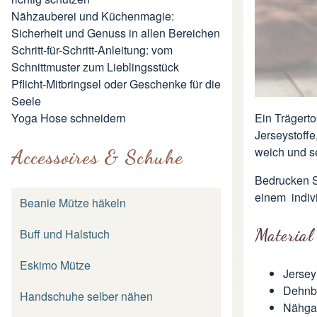
Nähzauberei und Küchenmagie:
Sicherheit und Genuss in allen Bereichen
Schritt-für-Schritt-Anleitung: vom
Schnittmuster zum Lieblingsstück
Pflicht-Mitbringsel oder Geschenke für die
Seele
Yoga Hose schneidern
Ein Trägert
Jerseystoffe,
weich und s
Accessoires & Schuhe
Bedrucken
S
einem indiv
Beanie Mütze häkeln
Material
Buff und Halstuch
Eskimo Mütze
Jersey
Dehnba
Handschuhe selber nähen
Nähgar