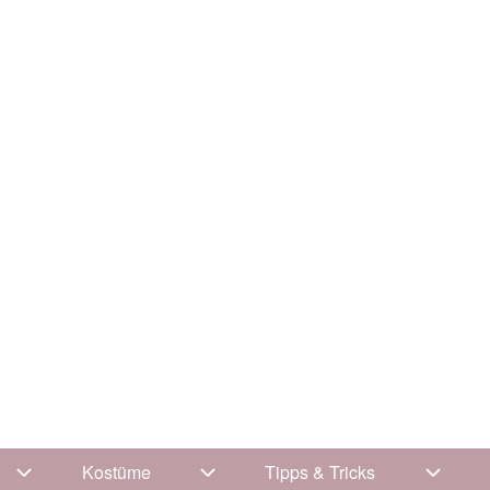
Kostüme
Tipps & Tricks
Unternavigation von Kleidung
Unternavigation von Kostüme
Unterna