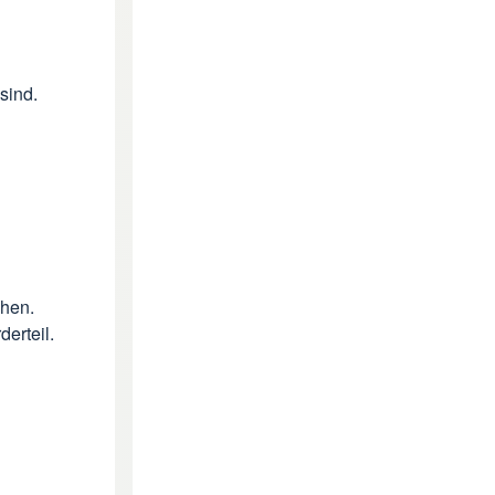
sind.
nähen.
erteil.