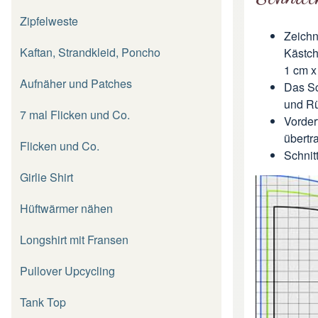
Zipfelweste
Zeichn
Kaftan, Strandkleid, Poncho
Kästch
1 cm x
Aufnäher und Patches
Das Sc
und Rü
7 mal Flicken und Co.
Vorder
übertr
Flicken und Co.
Schnit
Girlie Shirt
Hüftwärmer nähen
Longshirt mit Fransen
Pullover Upcycling
Tank Top