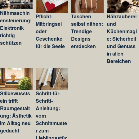
Nähmaschin
Pflicht-
Taschen
Nähzauberei
ensteuerung:
Mitbringsel
selbst nähen:
und
Elektronik
oder
Trendige
Küchenmagi
richtig
Geschenke
Designs
e: Sicherheit
schützen
für die Seele
entdecken
und Genuss
in allen
Bereichen
Stilbewussts
Schritt-für-
ein trifft
Schritt-
Raumgestalt
Anleitung:
ung: Ästhetik
vom
im Alltag neu
Schnittmuste
gedacht
r zum
Lieblingsstüc