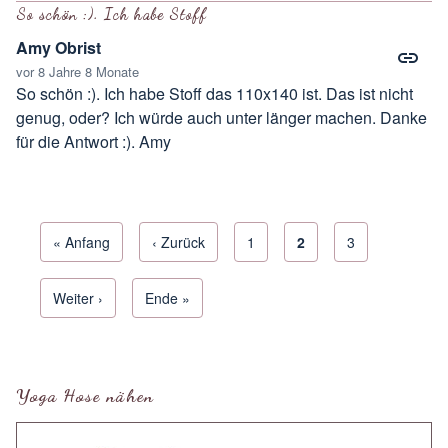
So schön :). Ich habe Stoff
Amy Obrist
vor 8 Jahre 8 Monate
So schön :). Ich habe Stoff das 110x140 ist. Das ist nicht
genug, oder? Ich würde auch unter länger machen. Danke
für die Antwort :). Amy
Erste Seite
« Anfang
Vorherige Seite
‹ Zurück
Seite
1
Aktuelle Seite
2
Seite
3
Seitennummerierung
Next page
Weiter ›
Letzte Seite
Ende »
Yoga Hose nähen