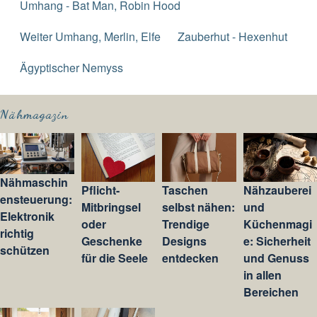
Umhang - Bat Man, Robin Hood
Weiter Umhang, Merlin, Elfe
Zauberhut - Hexenhut
Ägyptischer Nemyss
Nähmagazin
Nähmaschin
Pflicht-
Taschen
Nähzauberei
ensteuerung:
Mitbringsel
selbst nähen:
und
Elektronik
oder
Trendige
Küchenmagi
richtig
Geschenke
Designs
e: Sicherheit
schützen
für die Seele
entdecken
und Genuss
in allen
Bereichen