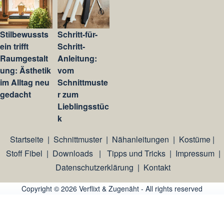
Stilbewussts
Schritt-für-
ein trifft
Schritt-
Raumgestalt
Anleitung:
ung: Ästhetik
vom
im Alltag neu
Schnittmuste
gedacht
r zum
Lieblingsstüc
k
Startseite
|
Schnittmuster
|
Nähanleitungen
|
Kostüme
|
Stoff Fibel
|
Downloads
|
Tipps und Tricks
|
Impressum
|
Datenschutzerklärung
|
Kontakt
Copyright © 2026 Verflixt & Zugenäht - All rights reserved