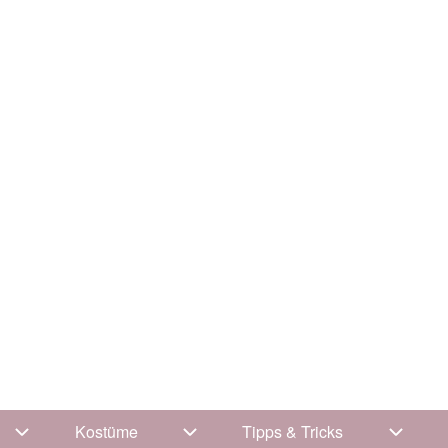
Kostüme
Tipps & Tricks
Unternavigation von Kleidung
Unternavigation von Kostüme
Unterna