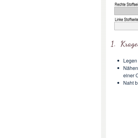
1. Krage
Legen 
Nähen 
einer 
Naht b