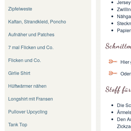
Jersey
Zipfelweste
Zwilli
Nähga
Kaftan, Strandkleid, Poncho
Steckn
Papier
Aufnäher und Patches
Schnittm
7 mal Flicken und Co.
Flicken und Co.
Hier
Girlie Shirt
Oder
Hüftwärmer nähen
Stoff fü
Longshirt mit Fransen
Die Sc
Pullover Upcycling
Ärmel
Den Au
Tank Top
Zickza