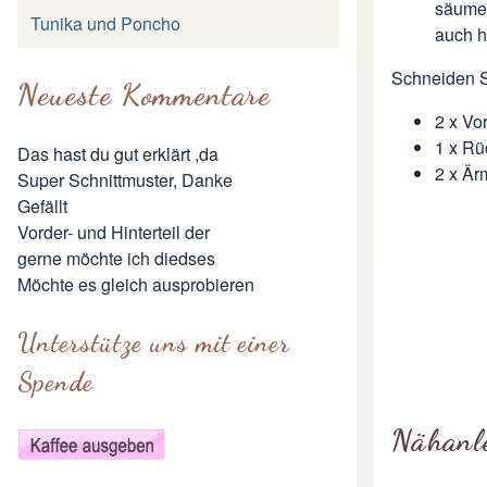
säumen
Tunika und Poncho
auch h
Schneiden S
Neueste Kommentare
2 x Vor
1 x Rü
Das hast du gut erklärt ,da
2 x Är
Super Schnittmuster, Danke
Gefällt
Vorder- und Hinterteil der
gerne möchte ich diedses
Möchte es gleich ausprobieren
Unterstütze uns mit einer
Spende
Nähanl