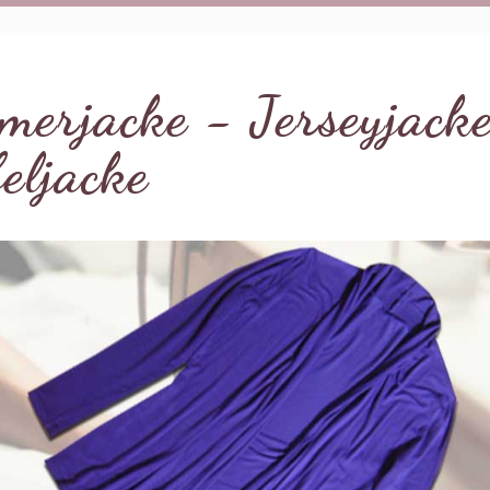
erjacke - Jerseyjack
eljacke