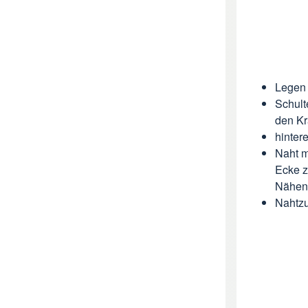
Legen 
Schult
den Kr
hinter
Naht m
Ecke z
Nähens
Nahtzu