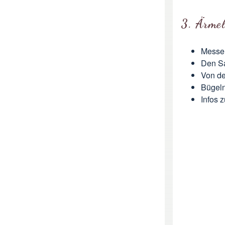
3. Ärme
Messen
Den Sa
Von de
Bügel
Infos 