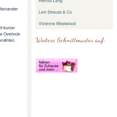
Helmut Lang
ufeinander
Levi Strauss & Co
Vivienne Westwood
t kurzer
ne Overlock-
Weitere Schnittmuster auf:
knähten.