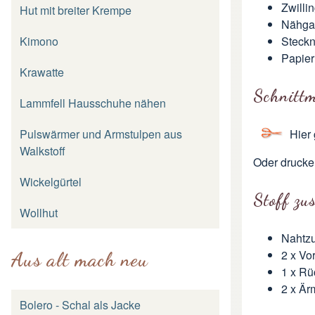
Zwilli
Hut mit breiter Krempe
Nähga
Steckn
Kimono
Papier
Krawatte
Schnittm
Lammfell Hausschuhe nähen
Hier
Pulswärmer und Armstulpen aus
Walkstoff
Oder drucke
Wickelgürtel
Stoff zu
Wollhut
Nahtzu
2 x Vor
Aus alt mach neu
1 x Rü
2 x Är
Bolero - Schal als Jacke