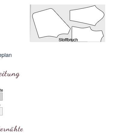
eplan
eitung
ternähte