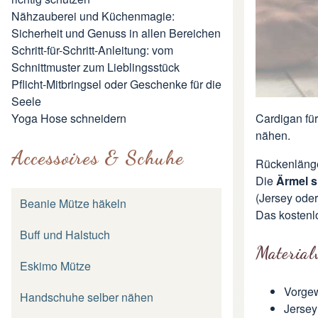
Nähzauberei und Küchenmagie:
Sicherheit und Genuss in allen Bereichen
Schritt-für-Schritt-Anleitung: vom
Schnittmuster zum Lieblingsstück
Pflicht-Mitbringsel oder Geschenke für die
Seele
Yoga Hose schneidern
Cardigan fü
nähen.
Accessoires & Schuhe
Rückenlänge
Die
Ärmel s
(Jersey oder
Beanie Mütze häkeln
Das kostenlo
Buff und Halstuch
Material
Eskimo Mütze
Vorgew
Handschuhe selber nähen
Jersey