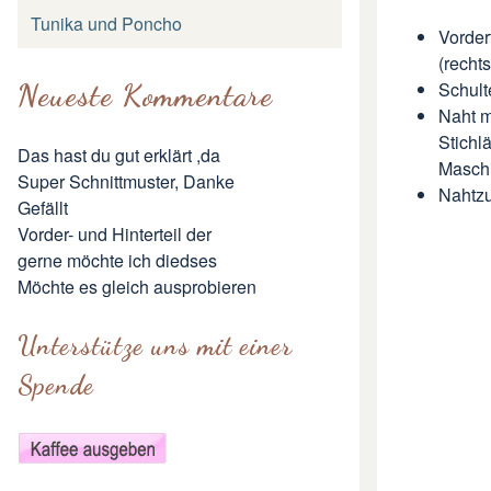
Tunika und Poncho
Vorder
(rechts
Neueste Kommentare
Schult
Naht m
Stichl
Das hast du gut erklärt ,da
Maschi
Super Schnittmuster, Danke
Nahtzu
Gefällt
Vorder- und Hinterteil der
gerne möchte ich diedses
Möchte es gleich ausprobieren
Unterstütze uns mit einer
Spende