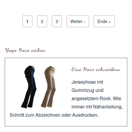
Aktuelle Seite
1
Seite
2
Seite
3
Next page
Weiter ›
Letzte Seite
Ende »
Seitennummerierung
Yoga Hose nähen
Eine Hose schneidern
Jerseyhose mit
Gummizug und
angesetztem Rock. Wie
immer mit
Nähanleitung
,
Schnitt zum
Abzeichnen
oder
Ausdrucken
.