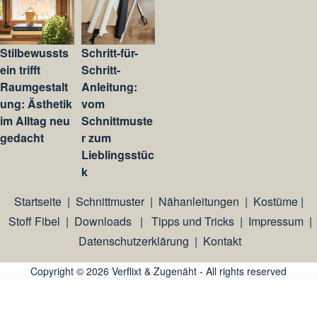
Stilbewussts
Schritt-für-
ein trifft
Schritt-
Raumgestalt
Anleitung:
ung: Ästhetik
vom
im Alltag neu
Schnittmuste
gedacht
r zum
Lieblingsstüc
k
Startseite
|
Schnittmuster
|
Nähanleitungen
|
Kostüme
|
Stoff Fibel
|
Downloads
|
Tipps und Tricks
|
Impressum
|
Datenschutzerklärung
|
Kontakt
Copyright © 2026 Verflixt & Zugenäht - All rights reserved