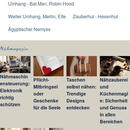
Umhang - Bat Man, Robin Hood
Weiter Umhang, Merlin, Elfe
Zauberhut - Hexenhut
Ägyptischer Nemyss
Nähmagazin
Nähmaschin
Pflicht-
Taschen
Nähzauberei
ensteuerung:
Mitbringsel
selbst nähen:
und
Elektronik
oder
Trendige
Küchenmagi
richtig
Geschenke
Designs
e: Sicherheit
schützen
für die Seele
entdecken
und Genuss
in allen
Bereichen