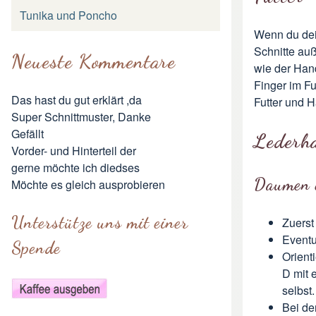
Tunika und Poncho
Wenn du dein
Schnitte au
Neueste Kommentare
wie der Han
Finger im F
Das hast du gut erklärt ,da
Futter und 
Super Schnittmuster, Danke
Gefällt
Lederh
Vorder- und Hinterteil der
gerne möchte ich diedses
Daumen 
Möchte es gleich ausprobieren
Unterstütze uns mit einer
Zuerst
Eventu
Spende
Orient
D mit 
selbst.
Bei de