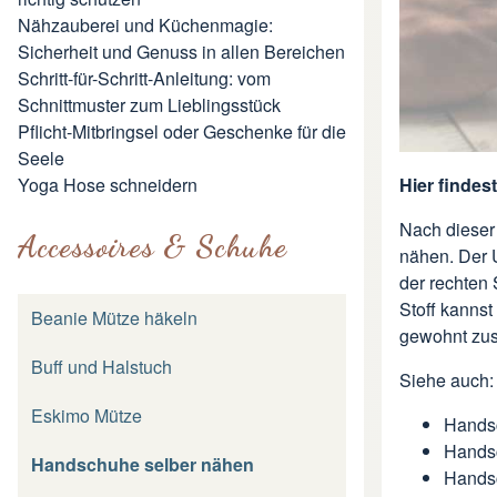
Nähzauberei und Küchenmagie:
Sicherheit und Genuss in allen Bereichen
Schritt-für-Schritt-Anleitung: vom
Schnittmuster zum Lieblingsstück
Pflicht-Mitbringsel oder Geschenke für die
Seele
Yoga Hose schneidern
Hier findes
Nach dieser
Accessoires & Schuhe
nähen. Der 
der rechten
Stoff kannst
Beanie Mütze häkeln
gewohnt zu
Buff und Halstuch
Siehe auch:
Eskimo Mütze
Hands
Hands
Handschuhe selber nähen
Hands