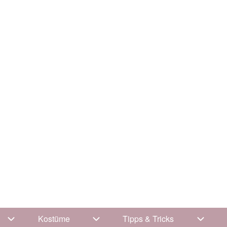
Kostüme
Tipps & Tricks
Unternavigation von Kleidung
Unternavigation von Kostüme
Unterna