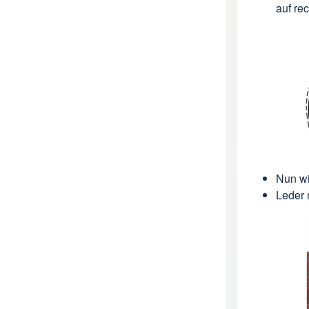
auf re
Nun wi
Leder 