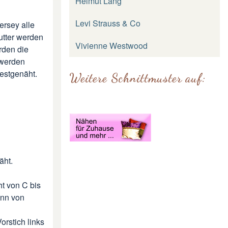
Helmut Lang
Levi Strauss & Co
ersey alle
utter werden
Vivienne Westwood
rden die
 werden
estgenäht.
Weitere Schnittmuster auf:
äht.
t von C bis
ann von
rstich links