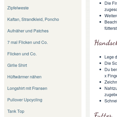
Die Fi
Zipfelweste
zugesc
Weiter
Kaftan, Strandkleid, Poncho
Beacht
fütter
Aufnäher und Patches
Handsc
7 mal Flicken und Co.
Flicken und Co.
Lege d
Die Sc
Girlie Shirt
Du ben
x Fing
Hüftwärmer nähen
Zeichn
Longshirt mit Fransen
Nahtzu
zugebe
Pullover Upcycling
Schnei
Tank Top
Futter