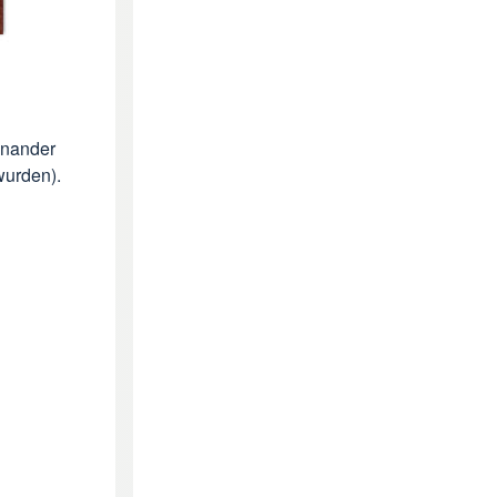
inander
wurden).