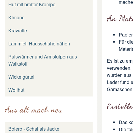
mache
Hut mit breiter Krempe
An Mate
Kimono
Krawatte
Papier
Für di
Lammfell Hausschuhe nähen
Materi
Pulswärmer und Armstulpen aus
Es ist zu e
Walkstoff
verwenden. D
wurden aus
Wickelgürtel
Leder für di
Gamaschen,
Wollhut
Erstell
Aus alt mach neu
Das ko
Bolero - Schal als Jacke
Die fo