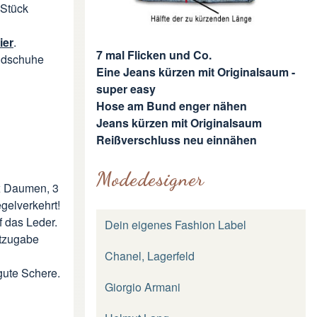
 Stück
ier
.
7 mal Flicken und Co.
andschuhe
Eine Jeans kürzen mit Originalsaum -
super easy
Hose am Bund enger nähen
Jeans kürzen mit Originalsaum
Reißverschluss neu einnähen
Modedesigner
x Daumen, 3
gelverkehrt!
f das Leder.
Dein eigenes Fashion Label
htzugabe
Chanel, Lagerfeld
gute Schere.
Giorgio Armani