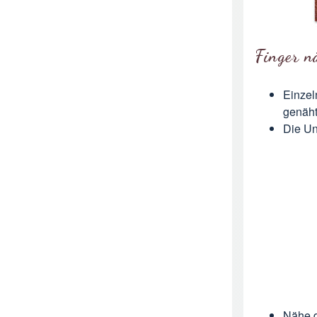
Finger n
Einzel
genäht
Die Un
Nähe d