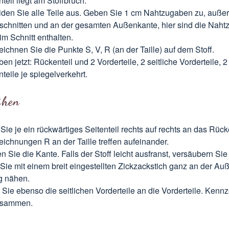
teil liegt am Stoffbruch.
den Sie alle Teile aus. Geben Sie 1 cm Nahtzugaben zu, auße
chnitten und an der gesamten Außenkante, hier sind die Nah
im Schnitt enthalten.
ichnen Sie die Punkte S, V, R (an der Taille) auf dem Stoff.
en jetzt: Rückenteil und 2 Vorderteile, 2 seitliche Vorderteile, 2 
teile je spiegelverkehrt.
ähen
Sie je ein rückwärtiges Seitenteil rechts auf rechts an das Rück
ichnungen R an der Taille treffen aufeinander.
n Sie die Kante. Falls der Stoff leicht ausfranst, versäubern Sie
Sie mit einem breit eingestellten Zickzackstich ganz an der Au
g nähen.
Sie ebenso die seitlichen Vorderteile an die Vorderteile. Kenn
 zusammen.