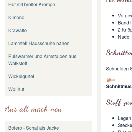
Hut mit breiter Krempe
Vorgew
Kimono
Band f
2 Knöp
Krawatte
Nadel
Lammfell Hausschuhe nähen
Schnittm
Pulswärmer und Armstulpen aus
Walkstoff
Schneiden Si
Wickelgürtel
Schnittmust
Wollhut
Stoff zu
Aus alt mach neu
Legen 
Stecke
Bolero - Schal als Jacke