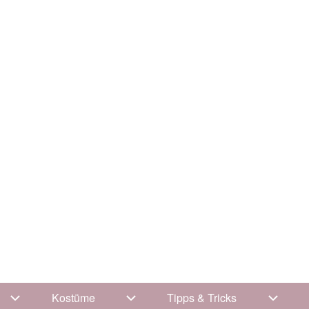
Kostüme
Tipps & Tricks
Unternavigation von Kleidung
Unternavigation von Kostüme
Unterna