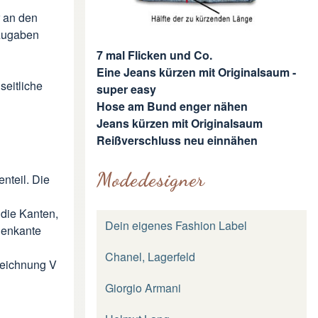
r an den
tzugaben
7 mal Flicken und Co.
Eine Jeans kürzen mit Originalsaum -
seitliche
super easy
Hose am Bund enger nähen
Jeans kürzen mit Originalsaum
Reißverschluss neu einnähen
Modedesigner
enteil. Die
 die Kanten,
Dein eigenes Fashion Label
ßenkante
Chanel, Lagerfeld
zeichnung V
Giorgio Armani