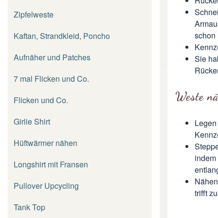
Rücken
Schnei
Zipfelweste
Armaus
schon 
Kaftan, Strandkleid, Poncho
Kennze
Aufnäher und Patches
Sie hab
Rücken
7 mal Flicken und Co.
Weste n
Flicken und Co.
Girlie Shirt
Legen 
Kennze
Hüftwärmer nähen
Steppe
indem 
Longshirt mit Fransen
entlan
Nähen 
Pullover Upcycling
trifft
Tank Top