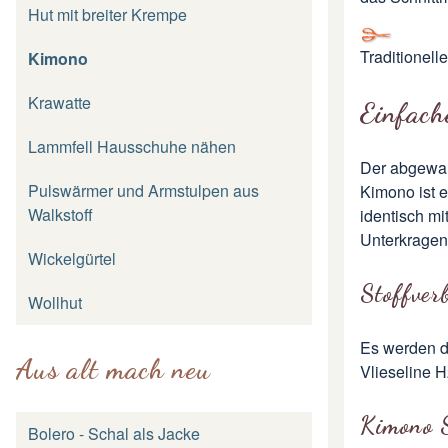
Hut mit breiter Krempe
Traditionel
Kimono
Krawatte
Einfach
Lammfell Hausschuhe nähen
Der abgewa
Pulswärmer und Armstulpen aus
Kimono ist e
Walkstoff
identisch mi
Unterkragen
Wickelgürtel
Stoffver
Wollhut
Es werden dr
Aus alt mach neu
Vlieseline 
Kimono 
Bolero - Schal als Jacke