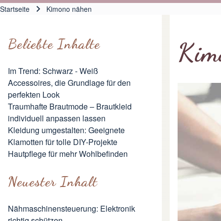
Hauptnavigation
Startseite
Kimono nähen
Pfadnavigation
Beliebte Inhalte
Kim
Im Trend: Schwarz - Weiß
Accessoires, die Grundlage für den
perfekten Look
Traumhafte Brautmode – Brautkleid
individuell anpassen lassen
Kleidung umgestalten: Geeignete
Klamotten für tolle DIY-Projekte
Hautpflege für mehr Wohlbefinden
Neuester Inhalt
Nähmaschinensteuerung: Elektronik
richtig schützen