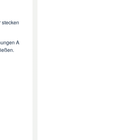
r stecken
hnungen A
ließen.