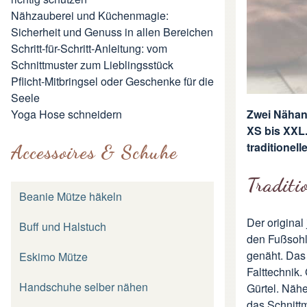
Nähzauberei und Küchenmagie:
Sicherheit und Genuss in allen Bereichen
Schritt-für-Schritt-Anleitung: vom
Schnittmuster zum Lieblingsstück
Pflicht-Mitbringsel oder Geschenke für die
Seele
Yoga Hose schneidern
Zwei Nähan
XS bis XXL
traditionel
Accessoires & Schuhe
Traditi
Beanie Mütze häkeln
Der original
Buff und Halstuch
den Fußsohl
genäht. Das 
Eskimo Mütze
Falttechnik.
Handschuhe selber nähen
Gürtel. Näh
das Schnittm