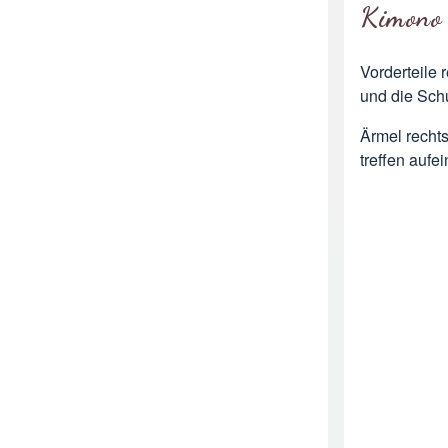
Kimono
Vorderteile 
und die Schu
Ärmel recht
treffen auf