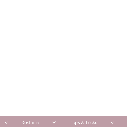
Kostüme
Tipps & Tricks
Unternavigation von Kleidung
Unternavigation von Kostüme
Unterna