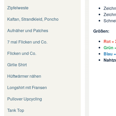
Zipfelweste
Zeichn
Zeichn
Kaftan, Strandkleid, Poncho
Schnei
Aufnäher und Patches
Größen:
Rot = 
7 mal Flicken und Co.
Grün =
Flicken und Co.
Blau =
Nahtzu
Girlie Shirt
Hüftwärmer nähen
Longshirt mit Fransen
Pullover Upcycling
Tank Top