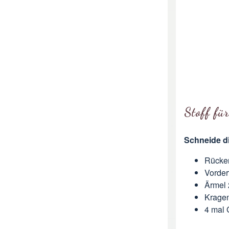
Stoff fü
Schneide di
Rücken
Vorder
Ärmel 
Kragen
4 mal 