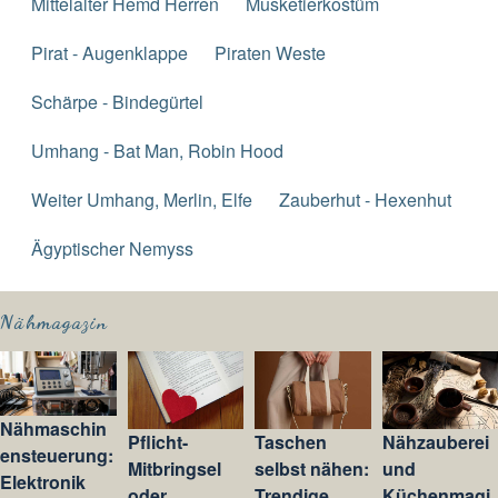
Mittelalter Hemd Herren
Musketierkostüm
Pirat - Augenklappe
Piraten Weste
Schärpe - Bindegürtel
Umhang - Bat Man, Robin Hood
Weiter Umhang, Merlin, Elfe
Zauberhut - Hexenhut
Ägyptischer Nemyss
Nähmagazin
Nähmaschin
Pflicht-
Taschen
Nähzauberei
ensteuerung:
Mitbringsel
selbst nähen:
und
Elektronik
oder
Trendige
Küchenmagi