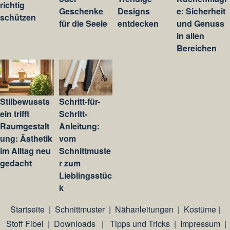
richtig
Geschenke
Designs
e: Sicherheit
schützen
für die Seele
entdecken
und Genuss
in allen
Bereichen
Stilbewussts
Schritt-für-
ein trifft
Schritt-
Raumgestalt
Anleitung:
ung: Ästhetik
vom
im Alltag neu
Schnittmuste
gedacht
r zum
Lieblingsstüc
k
Startseite
|
Schnittmuster
|
Nähanleitungen
|
Kostüme
|
Stoff Fibel
|
Downloads
|
Tipps und Tricks
|
Impressum
|