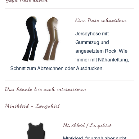
Eine Hose schneidern
Jerseyhose mit
Gummizug und
angesetztem Rock. Wie
immer mit
Nähanleitung
,
Schnitt zum
Abzeichnen
oder
Ausdrucken
.
Das könnte Sie auch interessieren
Minikleid - Longshirt
Minikleid / Longshirt
Minikleid, figurnah aber nicht