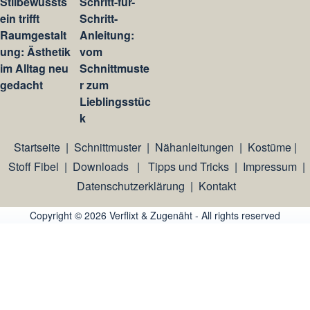
Stilbewussts
Schritt-für-
ein trifft
Schritt-
Raumgestalt
Anleitung:
ung: Ästhetik
vom
im Alltag neu
Schnittmuste
gedacht
r zum
Lieblingsstüc
k
Startseite
|
Schnittmuster
|
Nähanleitungen
|
Kostüme
|
Stoff Fibel
|
Downloads
|
Tipps und Tricks
|
Impressum
|
Datenschutzerklärung
|
Kontakt
Copyright © 2026 Verflixt & Zugenäht - All rights reserved
An image failed to load An image failed to load An image failed 