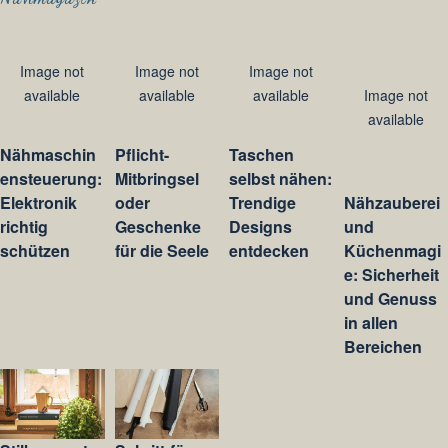
Image not
Image not
Image not
available
available
available
Image not
available
Nähmaschin
Pflicht-
Taschen
ensteuerung:
Mitbringsel
selbst nähen:
Elektronik
oder
Trendige
Nähzauberei
richtig
Geschenke
Designs
und
schützen
für die Seele
entdecken
Küchenmagi
e: Sicherheit
und Genuss
in allen
Bereichen