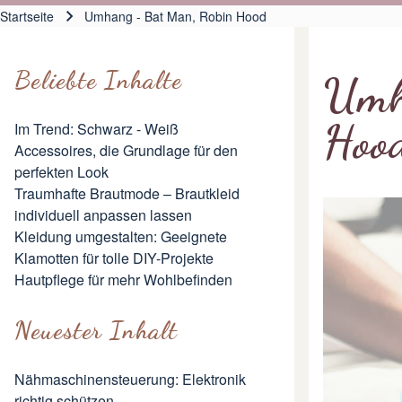
Hauptnavigation
Startseite
Umhang - Bat Man, Robin Hood
Pfadnavigation
Beliebte Inhalte
Umh
Hoo
Im Trend: Schwarz - Weiß
Accessoires, die Grundlage für den
perfekten Look
Traumhafte Brautmode – Brautkleid
individuell anpassen lassen
Kleidung umgestalten: Geeignete
Klamotten für tolle DIY-Projekte
Hautpflege für mehr Wohlbefinden
Neuester Inhalt
Nähmaschinensteuerung: Elektronik
richtig schützen