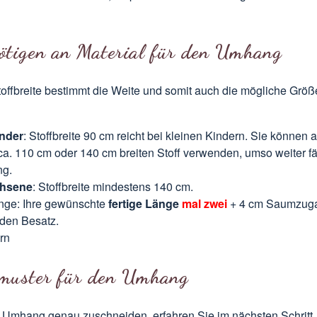
ötigen an Material für den Umhang
toffbreite bestimmt die Weite und somit auch die mögliche Größ
inder
: Stoffbreite 90 cm reicht bei kleinen Kindern. Sie können 
ca. 110 cm oder 140 cm breiten Stoff verwenden, umso weiter fäl
g.
hsene
: Stoffbreite mindestens 140 cm.
änge: Ihre gewünschte
fertige Länge
mal zwei
+ 4 cm Saumzug
 den Besatz.
rn
tmuster für den Umhang
 Umhang genau zuschneiden, erfahren Sie im nächsten Schritt