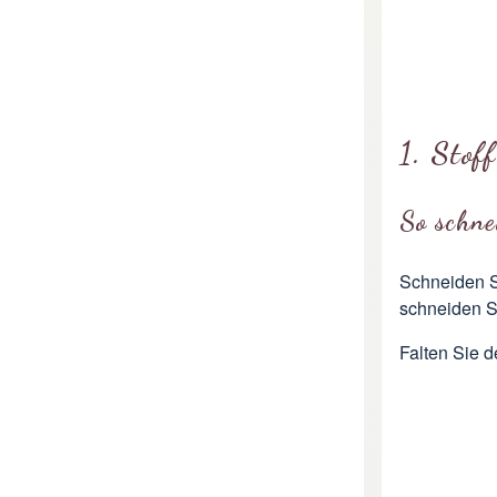
1. Stof
So schne
Schneiden Si
schneiden S
Falten Sie d