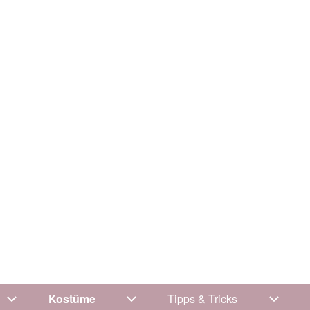
Kostüme
Tipps & Tricks
Unternavigation von Kleidung
Unternavigation von Kostüme
Unterna