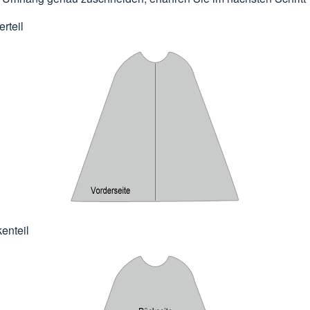
rteil
enteil