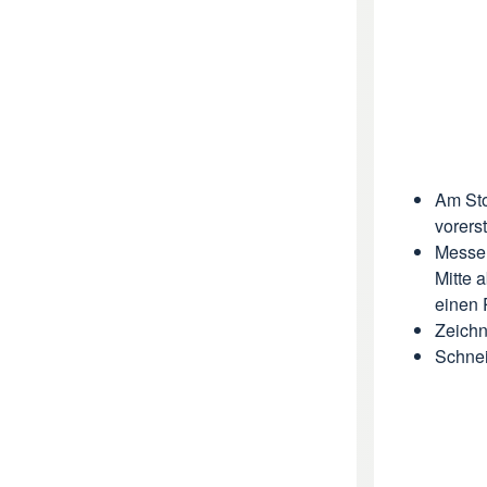
Am Sto
vorerst
Messen
Mitte 
einen 
Zeichn
Schnei