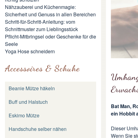
Nähzauberei und Küchenmagie:
Sicherheit und Genuss in allen Bereichen
Schritt-für-Schritt-Anleitung: vom
Schnittmuster zum Lieblingsstück
Pflicht-Mitbringsel oder Geschenke für die
Seele
Yoga Hose schneidern
Accessoires & Schuhe
Umhang
Erwach
Beanie Mütze häkeln
Buff und Halstuch
Bat Man, Ro
ein Hobbit 
Eskimo Mütze
Dieser Umha
Handschuhe selber nähen
Wenn Sie st