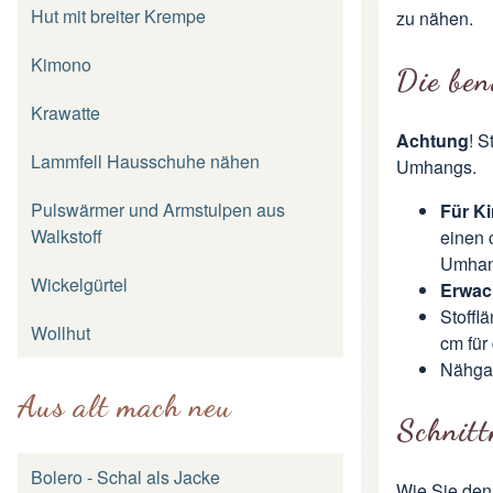
Hut mit breiter Krempe
zu nähen.
Kimono
Die ben
Krawatte
Achtung
! S
Lammfell Hausschuhe nähen
Umhangs.
Pulswärmer und Armstulpen aus
Für K
Walkstoff
einen 
Umhan
Wickelgürtel
Erwac
Stoffl
Wollhut
cm für
Nähga
Aus alt mach neu
Schnit
Bolero - Schal als Jacke
Wie Sie den