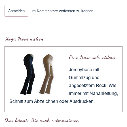
Anmelden
, um Kommentare verfassen zu können
Antwort auf
Wie Arielle die Meerjungfrau
von
Maribell
Yoga Hose nähen
Eine Hose schneidern
Jerseyhose mit
Gummizug und
angesetztem Rock. Wie
immer mit
Nähanleitung
,
Schnitt zum
Abzeichnen
oder
Ausdrucken
.
Das könnte Sie auch interessieren