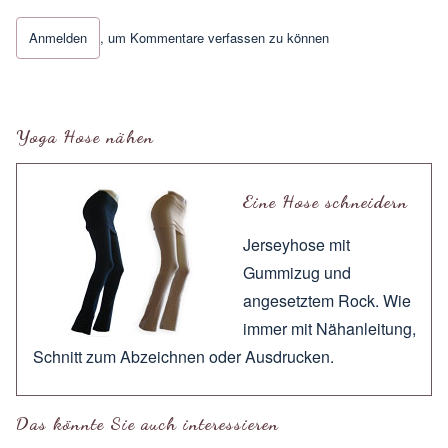
Anmelden
, um Kommentare verfassen zu können
Antwort auf
Wie Arielle die Meerjungfrau
von
Maribell
Yoga Hose nähen
Eine Hose schneidern
Jerseyhose mit
Gummizug und
angesetztem Rock. Wie
immer mit
Nähanleitung
,
Schnitt zum
Abzeichnen
oder
Ausdrucken
.
Das könnte Sie auch interessieren