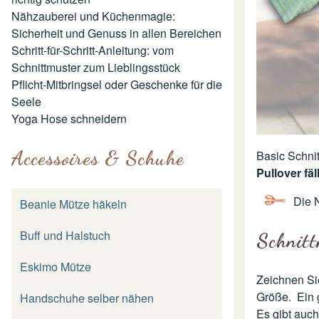
Nähzauberei und Küchenmagie:
Sicherheit und Genuss in allen Bereichen
Schritt-für-Schritt-Anleitung: vom
Schnittmuster zum Lieblingsstück
Pflicht-Mitbringsel oder Geschenke für die
Seele
Yoga Hose schneidern
Accessoires & Schuhe
Basic Schnit
Pullover fä
Die 
Beanie Mütze häkeln
Buff und Halstuch
Schnitt
Eskimo Mütze
Zeichnen Sie
Größe. Ein g
Handschuhe selber nähen
Es gibt auch