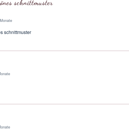
önes schnittmuster
 Monate
s schnittmuster
Monate
Monate