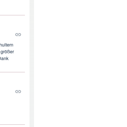
hultern
 größer
 Dank