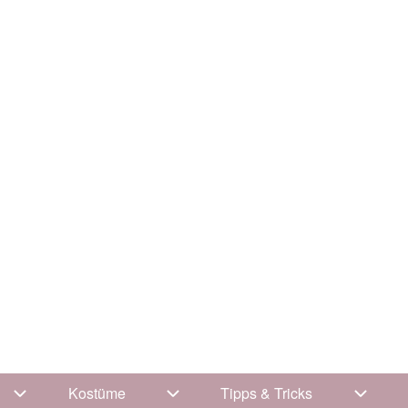
Kostüme
Tipps & Tricks
Unternavigation von Kleidung
Unternavigation von Kostüme
Unterna