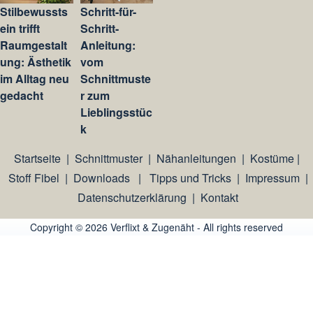
Stilbewussts
Schritt-für-
ein trifft
Schritt-
Raumgestalt
Anleitung:
ung: Ästhetik
vom
im Alltag neu
Schnittmuste
gedacht
r zum
Lieblingsstüc
k
Startseite
|
Schnittmuster
|
Nähanleitungen
|
Kostüme
|
Stoff Fibel
|
Downloads
|
Tipps und Tricks
|
Impressum
|
Datenschutzerklärung
|
Kontakt
Copyright © 2026 Verflixt & Zugenäht - All rights reserved