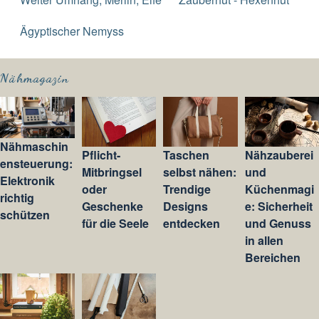
Ägyptischer Nemyss
Nähmagazin
Nähmaschin
Pflicht-
Taschen
Nähzauberei
ensteuerung:
Mitbringsel
selbst nähen:
und
Elektronik
oder
Trendige
Küchenmagi
richtig
Geschenke
Designs
e: Sicherheit
schützen
für die Seele
entdecken
und Genuss
in allen
Bereichen