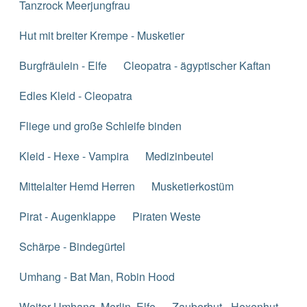
Tanzrock Meerjungfrau
Hut mit breiter Krempe - Musketier
Burgfräulein - Elfe
Cleopatra - ägyptischer Kaftan
Edles Kleid - Cleopatra
Fliege und große Schleife binden
Kleid - Hexe - Vampira
Medizinbeutel
Mittelalter Hemd Herren
Musketierkostüm
Pirat - Augenklappe
Piraten Weste
Schärpe - Bindegürtel
Umhang - Bat Man, Robin Hood
Weiter Umhang, Merlin, Elfe
Zauberhut - Hexenhut