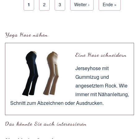
Aktuelle Seite
1
Seite
2
Seite
3
Next page
Weiter ›
Letzte Seite
Ende »
Seitennummerierung
Yoga Hose nähen
Eine Hose schneidern
Jerseyhose mit
Gummizug und
angesetztem Rock. Wie
immer mit
Nähanleitung
,
Schnitt zum
Abzeichnen
oder
Ausdrucken
.
Das könnte Sie auch interessieren