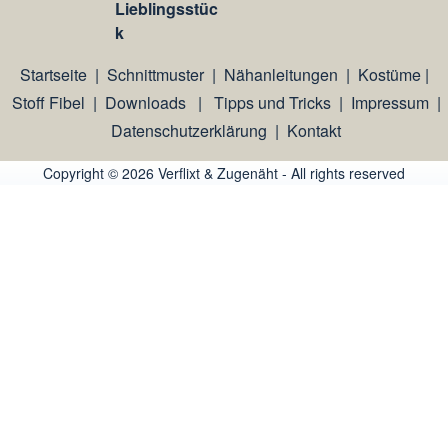
Lieblingsstüc
k
Startseite
|
Schnittmuster
|
Nähanleitungen
|
Kostüme
|
Stoff Fibel
|
Downloads
|
Tipps und Tricks
|
Impressum
|
Datenschutzerklärung
|
Kontakt
Copyright © 2026 Verflixt & Zugenäht - All rights reserved
An image failed to load