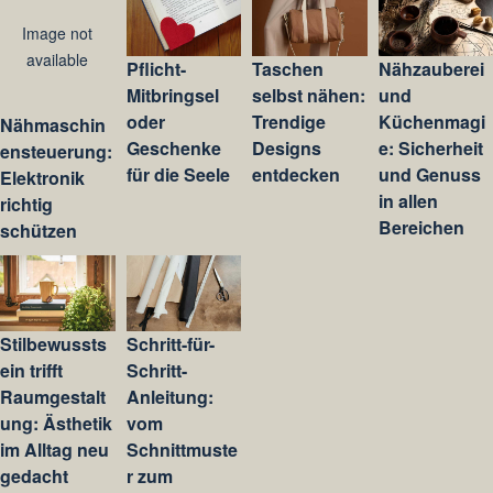
Image not
available
Pflicht-
Taschen
Nähzauberei
Mitbringsel
selbst nähen:
und
oder
Trendige
Küchenmagi
Nähmaschin
Geschenke
Designs
e: Sicherheit
ensteuerung:
für die Seele
entdecken
und Genuss
Elektronik
in allen
richtig
Bereichen
schützen
Stilbewussts
Schritt-für-
ein trifft
Schritt-
Raumgestalt
Anleitung:
ung: Ästhetik
vom
im Alltag neu
Schnittmuste
gedacht
r zum