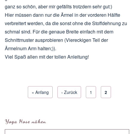
ganz so schön, aber mir gefällts trotzdem sehr gut:)
Hier müssen dann nur die Ärmel in der vorderen Hälfte
verbreitert werden, da die sonst ohne die Stoffdehnung zu
schmal sind. Für die genaue Breite einfach mit dem
Schnittmuster ausprobieren (Viereckigen Teil der
Ärmelnum Arm halten;)).
Viel Spaß allen mit der tollen Anleitung!
Erste Seite
« Anfang
Vorherige Seite
‹ Zurück
Seite
1
Aktuelle Seite
2
Seitennummerierung
Yoga Hose nähen