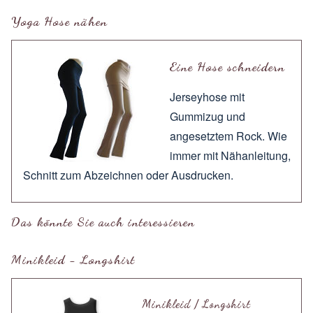
Yoga Hose nähen
Eine Hose schneidern
Jerseyhose mit
Gummizug und
angesetztem Rock. Wie
immer mit
Nähanleitung
,
Schnitt zum
Abzeichnen
oder
Ausdrucken
.
Das könnte Sie auch interessieren
Minikleid - Longshirt
Minikleid / Longshirt