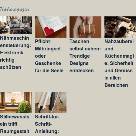
Nähmagazin
Nähmaschin
Pflicht-
Taschen
Nähzauberei
ensteuerung:
Mitbringsel
selbst nähen:
und
Elektronik
oder
Trendige
Küchenmagi
richtig
Geschenke
Designs
e: Sicherheit
schützen
für die Seele
entdecken
und Genuss
in allen
Bereichen
Stilbewussts
Schritt-für-
ein trifft
Schritt-
Raumgestalt
Anleitung: