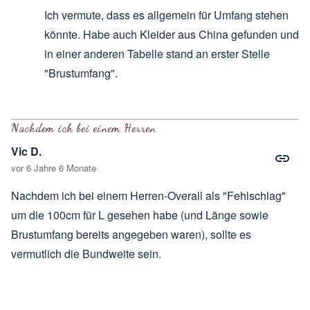
Ich vermute, dass es allgemein für Umfang stehen
könnte. Habe auch Kleider aus China gefunden und
in einer anderen Tabelle stand an erster Stelle
"Brustumfang".
Antwort auf
ist ein Übersetzungsfehler
von
Schneider
Nachdem ich bei einem Herren
Vic D.
vor 6 Jahre 6 Monate
Nachdem ich bei einem Herren-Overall als "Fehlschlag"
um die 100cm für L gesehen habe (und Länge sowie
Brustumfang bereits angegeben waren), sollte es
vermutlich die Bundweite sein.