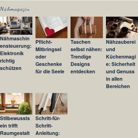
Nähmagazin
Nähmaschin
Pflicht-
Taschen
Nähzauberei
ensteuerung:
Mitbringsel
selbst nähen:
und
Elektronik
oder
Trendige
Küchenmagi
richtig
Geschenke
Designs
e: Sicherheit
schützen
für die Seele
entdecken
und Genuss
in allen
Bereichen
Stilbewussts
Schritt-für-
ein trifft
Schritt-
Raumgestalt
Anleitung: