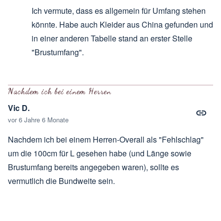
Ich vermute, dass es allgemein für Umfang stehen
könnte. Habe auch Kleider aus China gefunden und
in einer anderen Tabelle stand an erster Stelle
"Brustumfang".
Antwort auf
ist ein Übersetzungsfehler
von
Schneider
Nachdem ich bei einem Herren
Vic D.
vor 6 Jahre 6 Monate
Nachdem ich bei einem Herren-Overall als "Fehlschlag"
um die 100cm für L gesehen habe (und Länge sowie
Brustumfang bereits angegeben waren), sollte es
vermutlich die Bundweite sein.