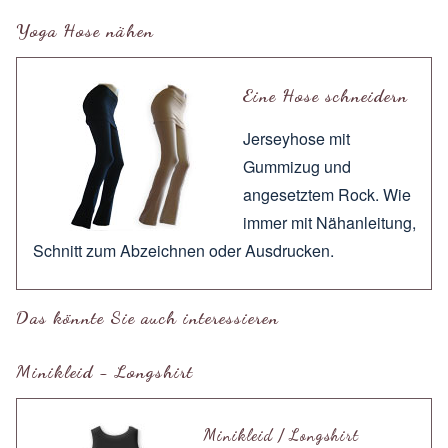
Yoga Hose nähen
Eine Hose schneidern
Jerseyhose mit
Gummizug und
angesetztem Rock. Wie
immer mit
Nähanleitung
,
Schnitt zum
Abzeichnen
oder
Ausdrucken
.
Das könnte Sie auch interessieren
Minikleid - Longshirt
Minikleid / Longshirt