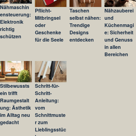
Nähmaschin
Pflicht-
Taschen
Nähzauberei
ensteuerung:
Mitbringsel
selbst nähen:
und
Elektronik
oder
Trendige
Küchenmagi
richtig
Geschenke
Designs
e: Sicherheit
schützen
für die Seele
entdecken
und Genuss
in allen
Bereichen
Stilbewussts
Schritt-für-
ein trifft
Schritt-
Raumgestalt
Anleitung:
ung: Ästhetik
vom
im Alltag neu
Schnittmuste
gedacht
r zum
Lieblingsstüc