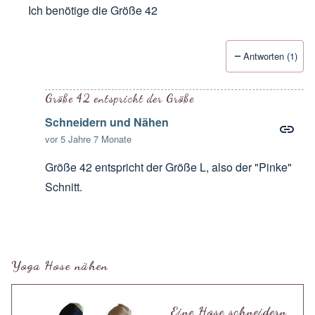
Ich benötige die Größe 42
Antworten (1)
Antwort auf
Tolle anleitung. Aber wie
von
Amely
Größe 42 entspricht der Größe
Schneidern und Nähen
vor 5 Jahre 7 Monate
Größe 42 entspricht der Größe L, also der "Pinke"
Schnitt.
Antwort auf
Ich benötige die Größe 42
von
Monika R
Yoga Hose nähen
Eine Hose schneidern