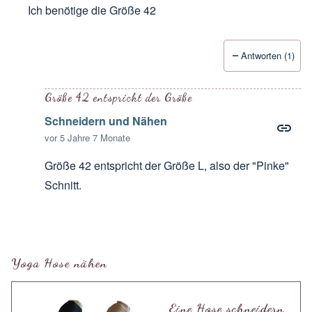
Ich benötige die Größe 42
Antworten (1)
Antwort auf
Tolle anleitung. Aber wie
von
Amely
Größe 42 entspricht der Größe
Schneidern und Nähen
vor 5 Jahre 7 Monate
Größe 42 entspricht der Größe L, also der "Pinke"
Schnitt.
Antwort auf
Ich benötige die Größe 42
von
Monika R
Yoga Hose nähen
Eine Hose schneidern