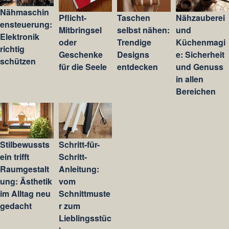
Nähmaschin
Pflicht-
Taschen
Nähzauberei
ensteuerung:
Mitbringsel
selbst nähen:
und
Elektronik
oder
Trendige
Küchenmagi
richtig
Geschenke
Designs
e: Sicherheit
schützen
für die Seele
entdecken
und Genuss
in allen
Bereichen
Stilbewussts
Schritt-für-
ein trifft
Schritt-
Raumgestalt
Anleitung:
ung: Ästhetik
vom
im Alltag neu
Schnittmuste
gedacht
r zum
Lieblingsstüc